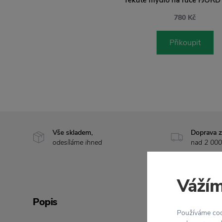
780 Kč
Přikoupit
Vše skladem,
Doprava 
odesíláme ihned
nad 2 000
Vážím
Popis
Používáme cook