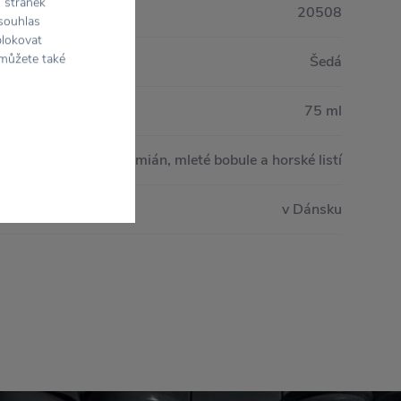
h stránek
20508
 souhlas
blokovat
 můžete také
Šedá
75 ml
Vřes, tymián, mleté bobule a horské listí
v Dánsku