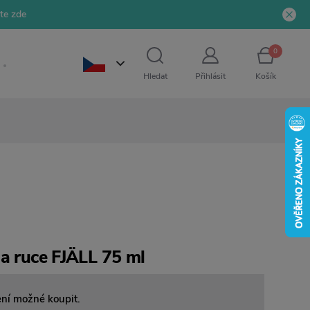
jte zde
0
Hledat
Přihlásit
Košík
na ruce FJÄLL 75 ml
ení možné koupit.