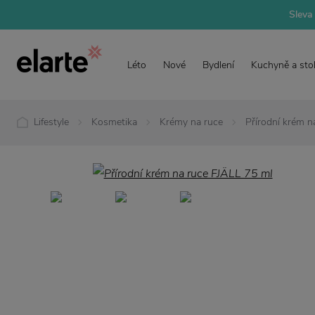
Sleva 
Léto
Nové
Bydlení
Kuchyně a sto
Lifestyle
Kosmetika
Krémy na ruce
Přírodní krém n