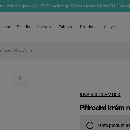
na letní designovky |
-20 %
na kategorii Léto
s kódem Léto20
| Objevu
lování
Svítidla
Nábytek
Zahrada
Pro děti
Lifestyle
a ruce FJÄLL 75 ml
SKANDINAVISK
Přírodní krém 
Tento produkt n