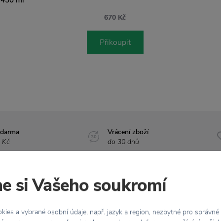
670 Kč
Přikoupit
zdarma
Vrácení zboží
 Kč
do 30 dnů
e si Vašeho soukromí
Vlastnosti
ies a vybrané osobní údaje, např. jazyk a region, nezbytné pro správné