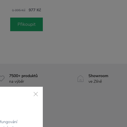
977 Kč
1 395 Kč
Přikoupit
7500+ produktů
Showroom
na výběr
ve Zlíně
 fungování