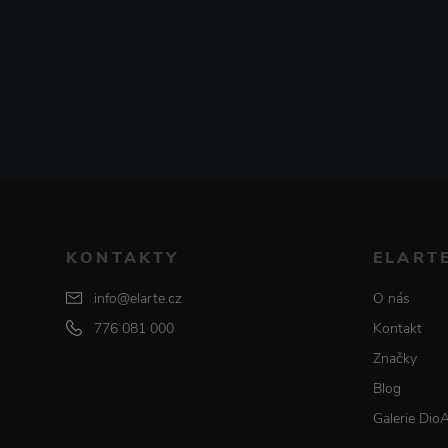
KONTAKTY
ELART
info@elarte.cz
O nás
776 081 000
Kontakt
Značky
Blog
Galerie Dio