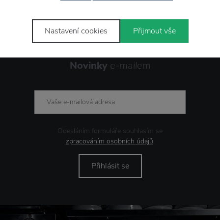
Nastavení cookies
Přijmout vše
Novinky
e-mailem
Odesláním formuláře souhlasím se
zpracováním osobních údajů
.
Přihlásit se