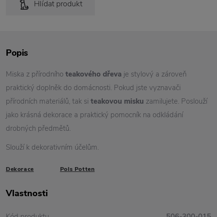
Hlídat produkt
Popis
Miska z přírodního
teakového dřeva
je stylový a zároveň
praktický doplněk do domácnosti. Pokud jste vyznavači
přírodních materiálů, tak si
teakovou misku
zamilujete. Poslouží
jako krásná dekorace a praktický pomocník na odkládání
drobných předmětů.
Slouží k dekorativním účelům.
Dekorace
Pols Potten
Vlastnosti
Kód produktu
506-300-015