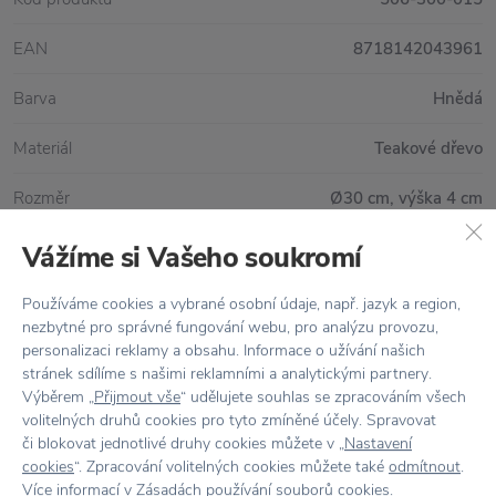
EAN
8718142043961
Barva
Hnědá
Materiál
Teakové dřevo
Rozměr
Ø30 cm, výška 4 cm
Vážíme si Vašeho soukromí
Vše skladem,
odesíláme ihned
Používáme cookies a vybrané osobní údaje, např. jazyk a region,
nezbytné pro správné fungování webu, pro analýzu provozu,
Doprava zdarma
nad 2 000 Kč
personalizaci reklamy a obsahu. Informace o užívání našich
stránek sdílíme s našimi reklamními a analytickými partnery.
Vrácení zboží
do 30 dnů
Výběrem „
Přijmout vše
“ udělujete souhlas se zpracováním všech
volitelných druhů cookies pro tyto zmíněné účely. Spravovat
7500+ produktů
na výběr
či blokovat jednotlivé druhy cookies můžete v „
Nastavení
cookies
“. Zpracování volitelných cookies můžete také
odmítnout
.
Showroom
ve Zlíně
Více informací v
Zásadách používání souborů cookies
.