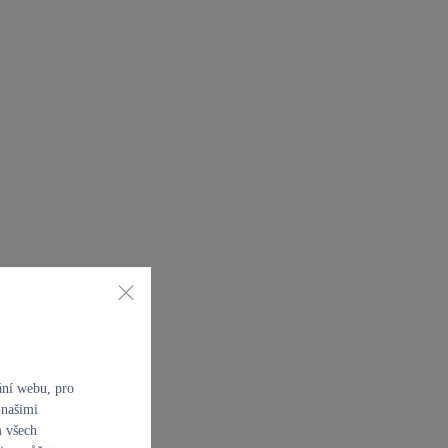
ání webu, pro
 našimi
m všech