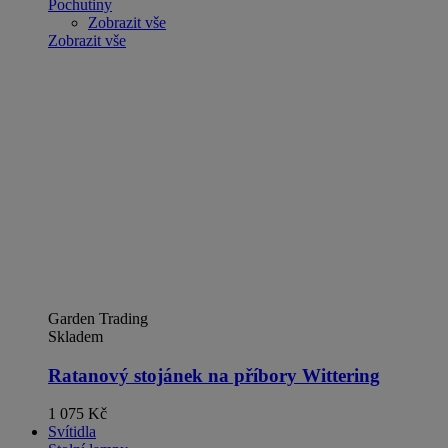
Pochutiny
Zobrazit vše
Zobrazit vše
Garden Trading
Skladem
Ratanový stojánek na příbory Wittering
1 075 Kč
Svítidla