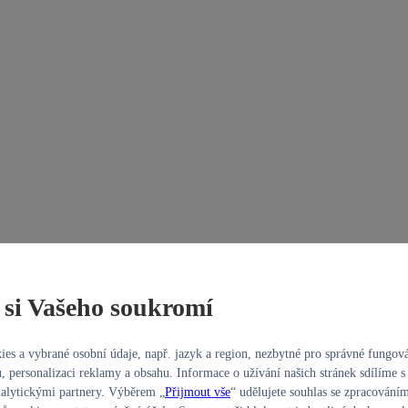
si Vašeho soukromí
es a vybrané osobní údaje, např. jazyk a region, nezbytné pro správné fungov
, personalizaci reklamy a obsahu. Informace o užívání našich stránek sdílíme s
alytickými partnery. Výběrem „
Přijmout vše
“ udělujete souhlas se zpracování