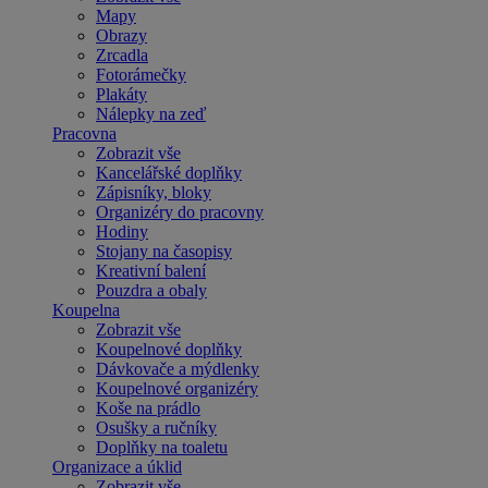
Mapy
Obrazy
Zrcadla
Fotorámečky
Plakáty
Nálepky na zeď
Pracovna
Zobrazit vše
Kancelářské doplňky
Zápisníky, bloky
Organizéry do pracovny
Hodiny
Stojany na časopisy
Kreativní balení
Pouzdra a obaly
Koupelna
Zobrazit vše
Koupelnové doplňky
Dávkovače a mýdlenky
Koupelnové organizéry
Koše na prádlo
Osušky a ručníky
Doplňky na toaletu
Organizace a úklid
Zobrazit vše