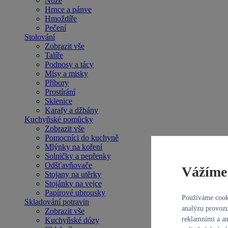
Nože
Hrnce a pánve
Hmoždíře
Pečení
Stolování
Zobrazit vše
Talíře
Podnosy a tácy
Mísy a misky
Příbory
Prostírání
Sklenice
Karafy a džbány
Kuchyňské pomůcky
Zobrazit vše
Pomocníci do kuchyně
Mlýnky na koření
Solničky a pepřenky
Odšťavňovače
Vážíme 
Stojany na utěrky
Stojánky na vejce
Papírové ubrousky
Používáme cooki
Skladování potravin
analýzu provozu
Zobrazit vše
reklamními a an
Kuchyňské dózy