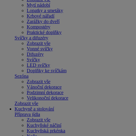
Mytí nádobí
Lopatky a smetáky
Krbové nářadí
Zarážky do dveří
Kompostéry
Praktické doplňky
Svíčky a difuzéry
Zobrazit vše
Vonné svíčky
Difuzéry
Svíčky
LED svíčky
Doplňky ke svíčkám
Sezóna
Zobrazit vše
Vánoční dekorace
Podzimní dekorace
Velikonoční dekorace
Zobrazit vše
Kuchyně a stolování
Příprava jídla
Zobrazit vše
Kuchyňské náčiní
Kuchyňská prkénka