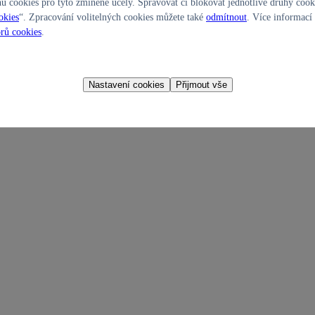
hů cookies pro tyto zmíněné účely. Spravovat či blokovat jednotlivé druhy coo
okies
“. Zpracování volitelných cookies můžete také
odmítnout
. Více informací
rů cookies
.
Nastavení cookies
Přijmout vše