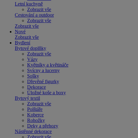
Letní kuchyně
Zobrazit vše
Cestování a outdoor
Zobrazit vše
Zobrazit vše
Nové
Zobrazit vše
Bydlení
Bytové doplňky
Zobrazit vše
Vázy
Květníky a květináče
Svícny a lucerny
Sošky
Dřevěné figurky
Dekorace
Úložné koše a boxy
Bytový textil
Zobrazit vše
Polštáře
Koberce
Rohožky
Deky a přehozy
Nástěnné dekorace
Zobrazit vše