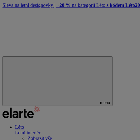
Sleva na letní designovky |
-20 %
na kategorii Léto
s kódem Léto2
menu
Léto
Letní interiér
Zobrazit vše