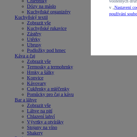
Chlebníky
volitelných dru
Dózy na máslo
v „
Nastavení co
Kuchyňské organizéry
používání soubo
Kuchyňský textil
Zobrazit vše
Kuchyňské rukavice
Zástěry
Utěrky
Ubrusy
Podložky pod hrnec
Káva a čaj
Zobrazit vše
Termosky a termohrnky
Hrnky a šálky
Konvice
Kávovary
Cukřenky a mléčenky
Pomůcky pro čaj a kávu
Bar a láhve
Zobrazit vše
Láhve na pití
Chlazení lahví
Vývrtky a otvíráky
Stojany na víno
Shakery