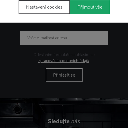
Nastavení cookies
Přijmout vše
Novinky
e-mailem
Odesláním formuláře souhlasím se
zpracováním osobních údajů
.
Přihlásit se
Sledujte
nás