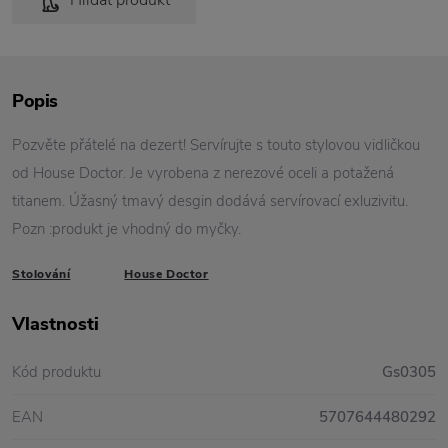
Hlídat produkt
Popis
Pozvěte přátelé na dezert! Servírujte s touto stylovou vidličkou
od House Doctor. Je vyrobena z nerezové oceli a potažená
titanem. Úžasný tmavý desgin dodává servírovací exluzivitu.
Pozn :produkt je vhodný do myčky.
Stolování
House Doctor
Vlastnosti
Kód produktu
Gs0305
EAN
5707644480292