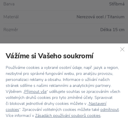
Barva
Stříbrná
Materiál
Nerezová ocel / Titanium
Rozměr
Délka 15 cm
Vážíme si Vašeho soukromí
Vše skladem,
odesíláme ihned
Doprava zdarma
nad 2 000 Kč
Používáme cookies a vybrané osobní údaje, např. jazyk a region,
nezbytné pro správné fungování webu, pro analýzu provozu,
Vrácení zboží
do 30 dnů
personalizaci reklamy a obsahu. Informace o užívání našich
stránek sdílíme s našimi reklamními a analytickými partnery.
7500+ produktů
na výběr
Výběrem „
Přijmout vše
“ udělujete souhlas se zpracováním všech
volitelných druhů cookies pro tyto zmíněné účely. Spravovat
Showroom
ve Zlíně
či blokovat jednotlivé druhy cookies můžete v „
Nastavení
cookies
“. Zpracování volitelných cookies můžete také
odmítnout
.
Více informací v
Zásadách používání souborů cookies
.