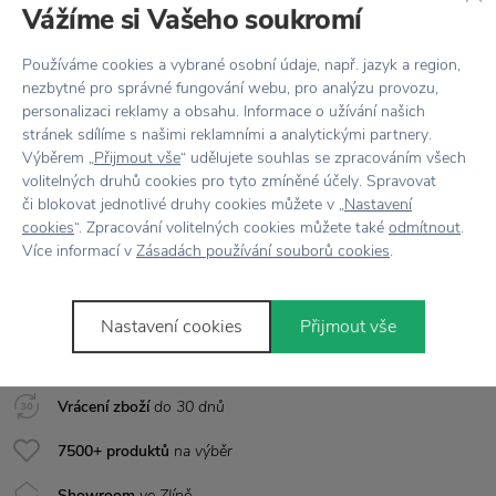
jednoduše vytvoříte dokonalý letní účes.
Vážíme si Vašeho soukromí
Šampony a kondicionéry
Meraki
Používáme cookies a vybrané osobní údaje, např. jazyk a region,
nezbytné pro správné fungování webu, pro analýzu provozu,
Vlastnosti
personalizaci reklamy a obsahu. Informace o užívání našich
stránek sdílíme s našimi reklamními a analytickými partnery.
Výběrem „
Přijmout vše
“ udělujete souhlas se zpracováním všech
Kód produktu
309770301
volitelných druhů cookies pro tyto zmíněné účely. Spravovat
či blokovat jednotlivé druhy cookies můžete v „
Nastavení
Objem
150 ml
cookies
“. Zpracování volitelných cookies můžete také
odmítnout
.
Více informací v
Zásadách používání souborů cookies
.
Vše skladem,
odesíláme ihned
Nastavení cookies
Přijmout vše
Doprava zdarma
nad 2 000 Kč
Vrácení zboží
do 30 dnů
7500+ produktů
na výběr
Showroom
ve Zlíně