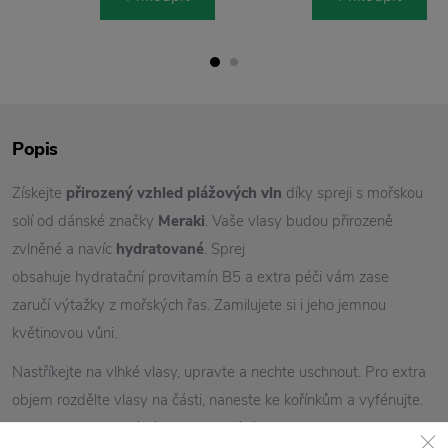
Popis
Získejte
přirozený vzhled plážových vln
díky spreji s mořskou
solí od dánské značky
Meraki
. Vaše vlasy budou přirozeně
zvlněné a navíc
hydratované
. Sprej
obsahuje hydratační provitamín B5 a extra péči vám zase
zaručí výtažky z mořských řas. Zamilujete si i jeho jemnou
květinovou vůni.
Nastříkejte na vlhké vlasy, upravte a nechte uschnout. Pro extra
objem rozdělte vlasy na části, naneste ke kořínkům a vyfénujte.
Jeho velikost je ideální i pro cestování a vy si tak kdykoliv