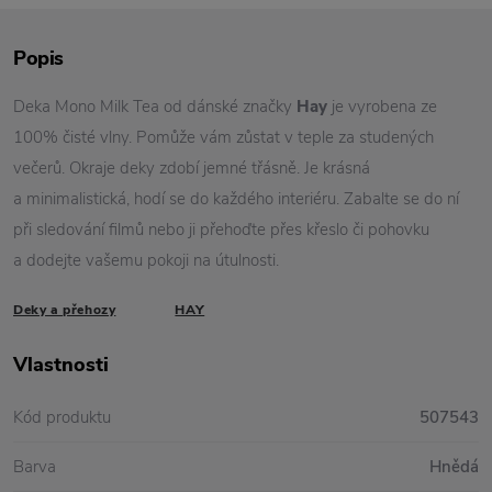
Popis
Deka Mono Milk Tea od dánské značky
Hay
je vyrobena ze
100% čisté vlny. Pomůže vám zůstat v teple za studených
večerů. Okraje deky zdobí jemné třásně. Je krásná
a minimalistická, hodí se do každého interiéru. Zabalte se do ní
při sledování filmů nebo ji přehoďte přes křeslo či pohovku
a dodejte vašemu pokoji na útulnosti.
Deky a přehozy
HAY
Vlastnosti
Kód produktu
507543
Barva
Hnědá