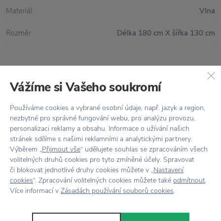
Materiál
Vlna
Rozměr
Délka 180 cm X šířka 130 cm
Vše skladem,
odesíláme ihned
Vážíme si Vašeho soukromí
Doprava zdarma
nad 2 000 Kč
Používáme cookies a vybrané osobní údaje, např. jazyk a region,
Vrácení zboží
do 30 dnů
nezbytné pro správné fungování webu, pro analýzu provozu,
personalizaci reklamy a obsahu. Informace o užívání našich
7500+ produktů
na výběr
stránek sdílíme s našimi reklamními a analytickými partnery.
Výběrem „
Přijmout vše
“ udělujete souhlas se zpracováním všech
Showroom
ve Zlíně
volitelných druhů cookies pro tyto zmíněné účely. Spravovat
či blokovat jednotlivé druhy cookies můžete v „
Nastavení
cookies
“. Zpracování volitelných cookies můžete také
odmítnout
.
Více informací v
Zásadách používání souborů cookies
.