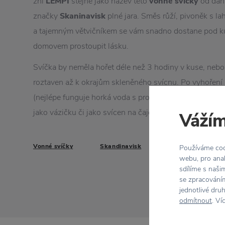
zní
LEMPI
stejně jako název této
vonné svíčky
od dán
značky
Skaninavisk
plné jara. Směs růží, pivoněk s 
a tajemným větvičníkem se vám snadno dostane pod k
domovem prostoupit lásku.
Svíčka by neměla hořet déle než 3 hodiny v kuse, ne
roztaven až k okrajům skleněného svícnu. Po vyhoření 
(nejlépe funguje horká voda s prostředkem na mytí nádob
jako vázičku či jako svícen na čajové svíčky.
Vážím
Vonné svíčky
Skandinavisk
Používáme cook
webu, pro anal
sdílíme s naši
se zpracováním
jednotlivé dru
odmítnout
. Ví