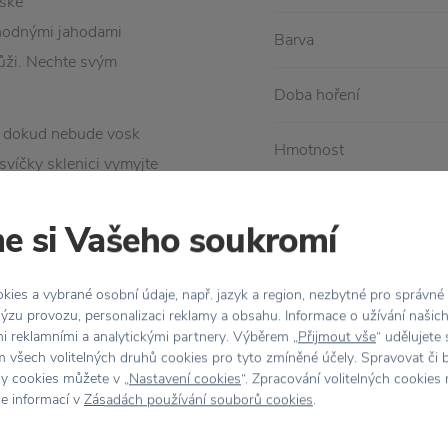
ské
lahodnými jahodami
Barva
ůži. Nechte svým
Doba hoření
bo dokud nebude vosk
Hmotnost
svíčky sklenici vymyjte
í) a použijte ji třeba
Materiál
e si Vašeho soukromí
Rozměr
ies a vybrané osobní údaje, např. jazyk a region, nezbytné pro správné
Vůně
ýzu provozu, personalizaci reklamy a obsahu. Informace o užívání našic
mi reklamními a analytickými partnery. Výběrem „
Přijmout vše
“ udělujete
 všech volitelných druhů cookies pro tyto zmíněné účely. Spravovat či 
hy cookies můžete v „
Nastavení cookies
“. Zpracování volitelných cookies
ce informací v
Zásadách používání souborů cookies
.