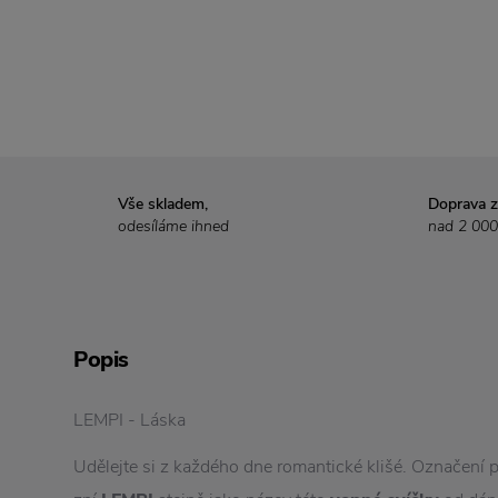
Vše skladem,
Doprava 
odesíláme ihned
nad 2 000
Popis
LEMPI - Láska
Udělejte si z každého dne romantické klišé. Označení pr