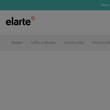
Sleva 
Bydlení
Svíčky a difuzéry
Vonné svíčky
Vonná svíč