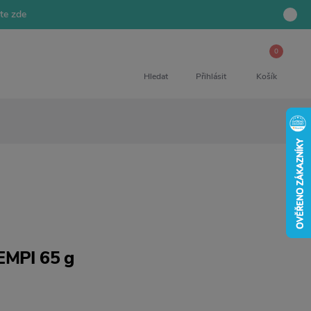
jte zde
0
Hledat
Přihlásit
Košík
EMPI 65 g