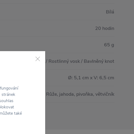
Bílá
20 hodin
65 g
Sklo / Bukové dřevo / Rostlinný vosk / Bavlněný knot
Ø: 5,1 cm x V: 6,5 cm
 fungování
Růže, jahoda, pivoňka, větvičník
h stránek
 souhlas
blokovat
 můžete také