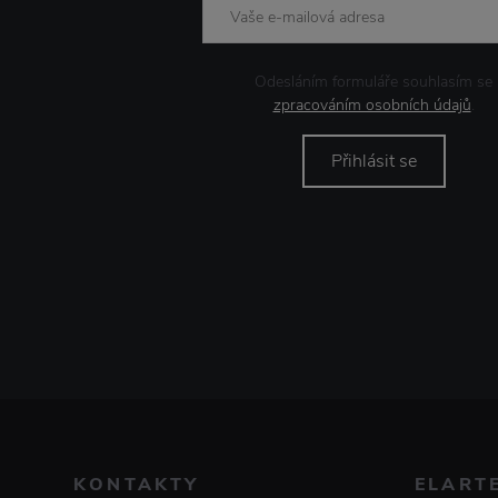
Odesláním formuláře souhlasím se
zpracováním osobních údajů
.
Přihlásit se
KONTAKTY
ELART