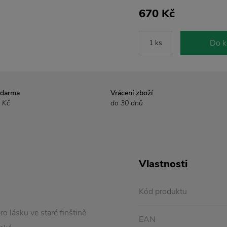
670 Kč
Do k
zdarma
Vrácení zboží
 Kč
do 30 dnů
Vlastnosti
Kód produktu
o lásku ve staré finštině
EAN