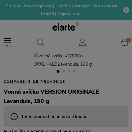
Sleva na letní designovky |
-20 %
na kategorii Léto
s kódem
Léto20
| Objevujte zde
0
menu
COMPAGNIE DE PROVENCE
Vonná svíčka VERSION ORIGINALE
Levandule, 190 g
Tento produkt není možné koupit.
Je nám líto, ale tento produkt není k dispozici.