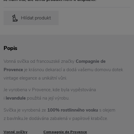
Hlídat produkt
Popis
Vonná svíčka od francouzské značky
Compagnie de
Provence
je krásnou dekarací a dodá vašemu domovu dotek
vintage elegance a unikátní vůni.
Je vyrobena v Provence, kde byla vypěstována
i
levandule
použitá na její výrobu.
Svíčka je vyrobená ze
100% rostlinného vosku
s olejem
z bavlníku.Je dodávána zabalená v papírové krabičce.
Vonné svíčky
Compagnie de Provence