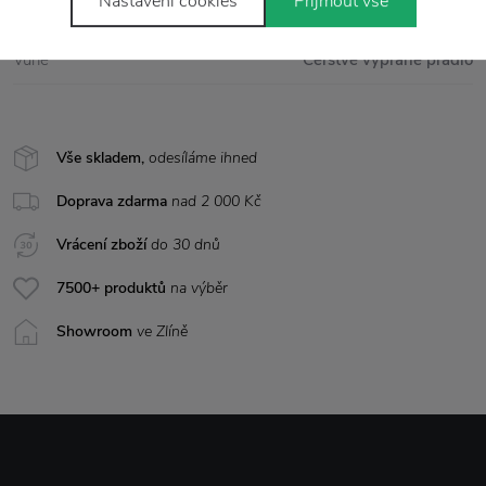
Nastavení cookies
Přijmout vše
Rozměr
Ø 6,5 cm x výška 8 cm
Vůně
Čerstvě vyprané prádlo
Vše skladem,
odesíláme ihned
Doprava zdarma
nad 2 000 Kč
Vrácení zboží
do 30 dnů
7500+ produktů
na výběr
Showroom
ve Zlíně