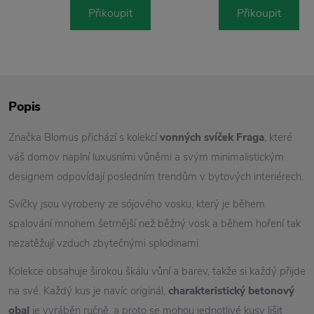
Přikoupit
Přikoupit
Popis
Značka Blomus přichází s kolekcí
vonných svíček Fraga
, které
váš domov naplní luxusními vůněmi a svým minimalistickým
designem odpovídají posledním trendům v bytových interiérech.
Svíčky jsou vyrobeny ze sójového vosku, který je během
spalování mnohem šetrnější než běžný vosk a během hoření tak
nezatěžují vzduch zbytečnými splodinami.
Kolekce obsahuje širokou škálu vůní a barev, takže si každý přijde
na své. Každý kus je navíc originál,
charakteristický betonový
obal
je vyráběn ručně, a proto se mohou jednotlivé kusy lišit