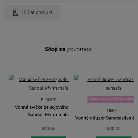
Hlídat produkt
Stojí za
pozornost
BLOMUS
SLEVA 20 % S KÓDEM: LÉTO20
Vonná svíčka ze sojového vosku
MERAKI
Sandal, Myrrh malá
Vonný difuzér Sandcastles & 
340 Kč
520 Kč