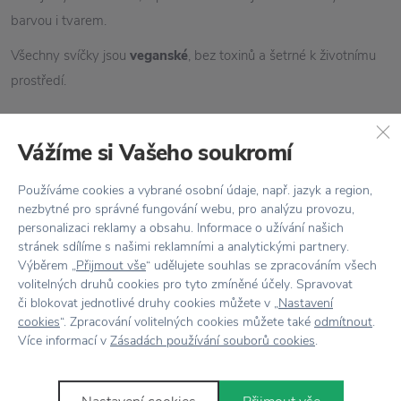
barvou i tvarem.
Všechny svíčky jsou
veganské
, bez toxinů a šetrné k životnímu
prostředí.
Vonné svíčky
Blomus
Vážíme si Vašeho soukromí
Vlastnosti
Používáme cookies a vybrané osobní údaje, např. jazyk a region,
Kód produktu
65653
nezbytné pro správné fungování webu, pro analýzu provozu,
personalizaci reklamy a obsahu. Informace o užívání našich
stránek sdílíme s našimi reklamními a analytickými partnery.
EAN
4008832656538
Výběrem „
Přijmout vše
“ udělujete souhlas se zpracováním všech
volitelných druhů cookies pro tyto zmíněné účely. Spravovat
Barva
Šedá
či blokovat jednotlivé druhy cookies můžete v „
Nastavení
cookies
“. Zpracování volitelných cookies můžete také
odmítnout
.
Doba hoření
24 hodin
Více informací v
Zásadách používání souborů cookies
.
Materiál
Beton / Sójový vosk