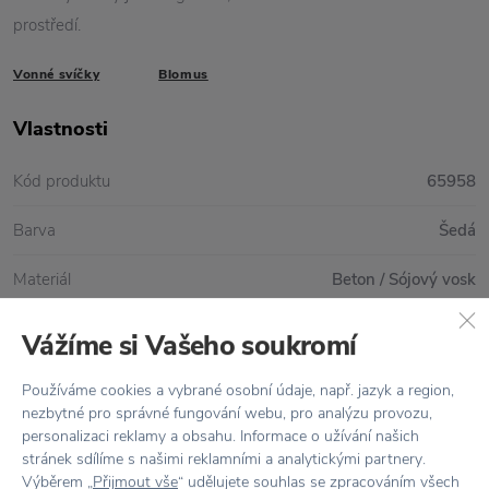
prostředí.
Vonné svíčky
Blomus
Vlastnosti
Kód produktu
65958
Barva
Šedá
Materiál
Beton / Sójový vosk
Rozměr
Ø: 13 cm x V: 6,5 cm
Vážíme si Vašeho soukromí
Vůně
Čerstvě vyprané prádlo
Používáme cookies a vybrané osobní údaje, např. jazyk a region,
nezbytné pro správné fungování webu, pro analýzu provozu,
personalizaci reklamy a obsahu. Informace o užívání našich
stránek sdílíme s našimi reklamními a analytickými partnery.
Vše skladem,
odesíláme ihned
Výběrem „
Přijmout vše
“ udělujete souhlas se zpracováním všech