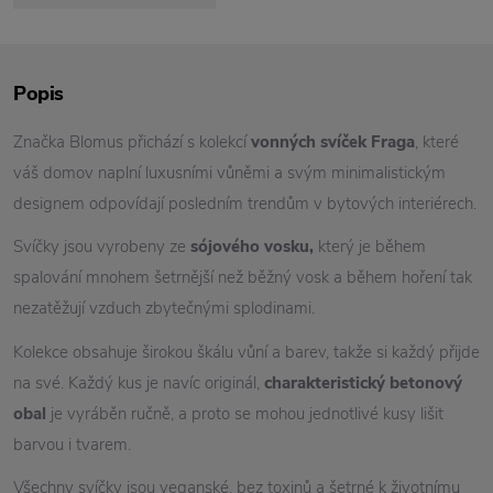
Popis
Značka Blomus přichází s kolekcí
vonných svíček Fraga
, které
váš domov naplní luxusními vůněmi a svým minimalistickým
designem odpovídají posledním trendům v bytových interiérech.
Svíčky jsou vyrobeny ze
sójového vosku,
který je během
spalování mnohem šetrnější než běžný vosk a během hoření tak
nezatěžují vzduch zbytečnými splodinami.
Kolekce obsahuje širokou škálu vůní a barev, takže si každý přijde
na své. Každý kus je navíc originál,
charakteristický betonový
obal
je vyráběn ručně, a proto se mohou jednotlivé kusy lišit
barvou i tvarem.
Všechny svíčky jsou veganské, bez toxinů a šetrné k životnímu