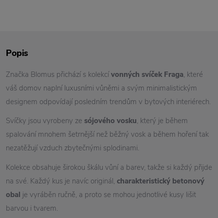
Popis
Značka Blomus přichází s kolekcí
vonných svíček Fraga
, které
váš domov naplní luxusními vůněmi a svým minimalistickým
designem odpovídají posledním trendům v bytových interiérech.
Svíčky jsou vyrobeny ze
sójového vosku
, který je během
spalování mnohem šetrnější než běžný vosk a během hoření tak
nezatěžují vzduch zbytečnými splodinami.
Kolekce obsahuje širokou škálu vůní a barev, takže si každý přijde
na své. Každý kus je navíc originál,
charakteristický betonový
obal
je vyráběn ručně, a proto se mohou jednotlivé kusy lišit
barvou i tvarem.