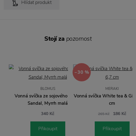
Hlídat produkt
Stojí za
pozornost
−30 %
BLOMUS
MERAKI
Vonná svíčka ze sojového vosku
Vonná svíčka White tea & Gin
Sandal, Myrrh malá
cm
340 Kč
186 Kč
265 Kč
Přikoupit
Přikoupit