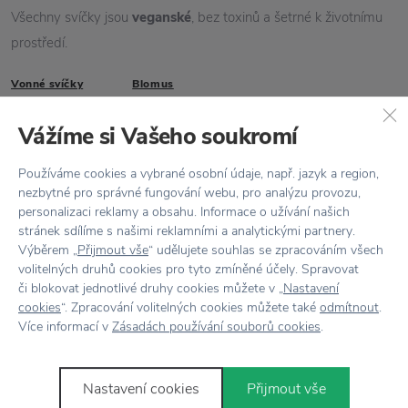
Všechny svíčky jsou
veganské
, bez toxinů a šetrné k životnímu
prostředí.
Vonné svíčky
Blomus
Vlastnosti
Vážíme si Vašeho soukromí
Kód produktu
65658
Používáme cookies a vybrané osobní údaje, např. jazyk a region,
nezbytné pro správné fungování webu, pro analýzu provozu,
personalizaci reklamy a obsahu. Informace o užívání našich
EAN
4008832656583
stránek sdílíme s našimi reklamními a analytickými partnery.
Výběrem „
Přijmout vše
“ udělujete souhlas se zpracováním všech
Barva
Šedá
volitelných druhů cookies pro tyto zmíněné účely. Spravovat
či blokovat jednotlivé druhy cookies můžete v „
Nastavení
Doba hoření
55 hodin
cookies
“. Zpracování volitelných cookies můžete také
odmítnout
.
Více informací v
Zásadách používání souborů cookies
.
Materiál
Beton / Sójový vosk
Rozměr
Ø 9 cm x výška 11 cm
Nastavení cookies
Přijmout vše