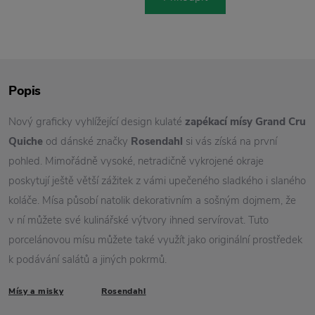
Popis
Nový graficky vyhlížející design kulaté
zapékací mísy Grand Cru
Quiche
od dánské značky
Rosendahl
si vás získá na první
pohled. Mimořádně vysoké, netradičně vykrojené okraje
poskytují ještě větší zážitek z vámi upečeného sladkého i slaného
koláče. Mísa působí natolik dekorativním a sošným dojmem, že
v ní můžete své kulinářské výtvory ihned servírovat. Tuto
porcelánovou mísu můžete také využít jako originální prostředek
k podávání salátů a jiných pokrmů.
Mísy a misky
Rosendahl