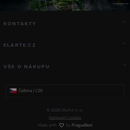
KONTAKTY
info@elarte.cz
776 081 000
ELARTE.CZ
O nás
Kontakt
VŠE O NÁKUPU
Značky
Doprava a platba
Blog
Reklamace a vrácení zboží
Galerie DioArt
Čeština | CZK
Obchodní podmínky
Informace o zpracování osobních údajů
Slovenština | EUR
© 2026 DioArt s.r.o.
Časté dotazy
Nastavení cookies
Made with
by
PragueBest