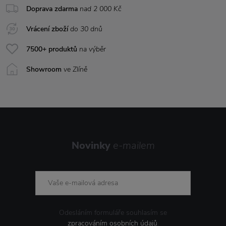
Doprava zdarma
nad 2 000 Kč
Vrácení zboží
do 30 dnů
7500+ produktů
na výběr
Showroom
ve Zlíně
Novinky
e-mailem
Odesláním formuláře souhlasím se
zpracováním osobních údajů
.