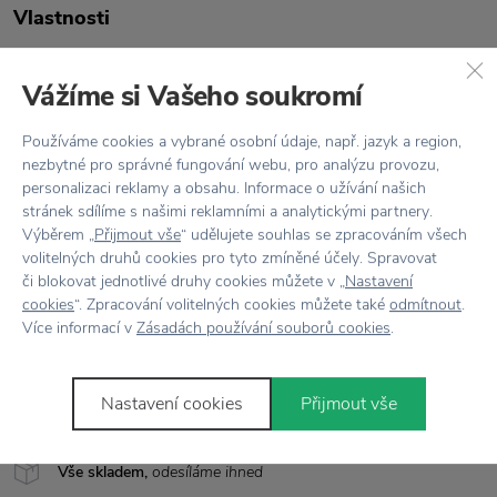
Vlastnosti
Kód produktu
20345
Vážíme si Vašeho soukromí
Barva
Bílá
Používáme cookies a vybrané osobní údaje, např. jazyk a region,
nezbytné pro správné fungování webu, pro analýzu provozu,
Designér
Rosendahl
personalizaci reklamy a obsahu. Informace o užívání našich
stránek sdílíme s našimi reklamními a analytickými partnery.
Kolekce
Grand Cru
Výběrem „
Přijmout vše
“ udělujete souhlas se zpracováním všech
volitelných druhů cookies pro tyto zmíněné účely. Spravovat
Materiál
Porcelán
či blokovat jednotlivé druhy cookies můžete v „
Nastavení
cookies
“. Zpracování volitelných cookies můžete také
odmítnout
.
Péče
lze mýt v myčce na nádobí
Více informací v
Zásadách používání souborů cookies
.
Rozměr
Ø 28 cm x výška 4,7 cm
Nastavení cookies
Přijmout vše
Vše skladem,
odesíláme ihned