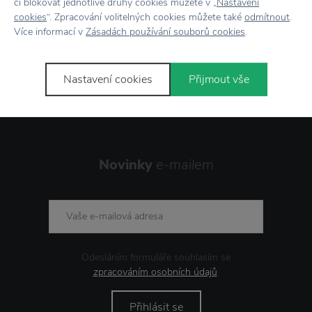
či blokovat jednotlivé druhy cookies můžete v „
Nastavení
cookies
“. Zpracování volitelných cookies můžete také
odmítnout
.
Více informací v
Zásadách používání souborů cookies
.
Stojí za
pozornost
Nastavení cookies
Přijmout vše
Novinky
e-mailem
Odesláním formuláře souhlasím se
zpracováním osobních údajů
.
Přihlásit se