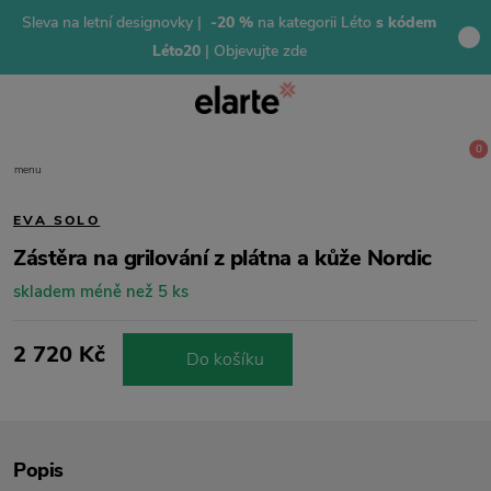
Sleva na letní designovky |
-20 %
na kategorii Léto
s kódem
Léto20
| Objevujte zde
0
menu
EVA SOLO
Zástěra na grilování z plátna a kůže Nordic
skladem méně než 5 ks
2 720 Kč
Do košíku
Popis