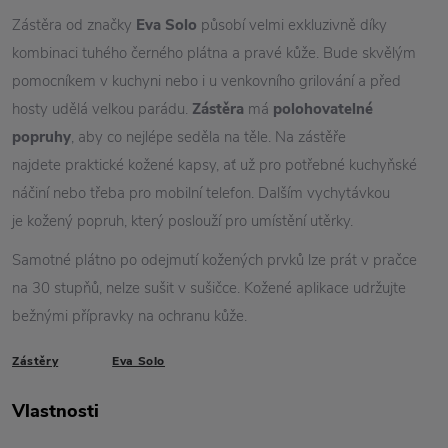
Zástěra od značky
Eva Solo
působí velmi exkluzivně díky
kombinaci tuhého černého plátna a pravé kůže. Bude skvělým
pomocníkem v kuchyni nebo i u venkovního grilování a před
hosty udělá velkou parádu.
Zástěra
má
polohovatelné
popruhy
, aby co nejlépe seděla na těle. Na zástěře
najdete praktické kožené kapsy, ať už pro potřebné kuchyňské
náčiní nebo třeba pro mobilní telefon. Dalším vychytávkou
je kožený popruh, který poslouží pro umístění utěrky.
Samotné plátno po odejmutí kožených prvků lze prát v pračce
na 30 stupňů, nelze sušit v sušičce. Kožené aplikace udržujte
bežnými přípravky na ochranu kůže.
Zástěry
Eva Solo
Vlastnosti