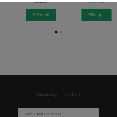
6 690 Kč
2 090 Kč
Přikoupit
Přikoupit
Novinky
e-mailem