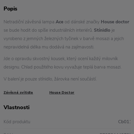
Popis
Netradiční závěsná lampa
Ace
od dánské značky
House doctor
se bude hodit do spíše industriálních interiérů.
Stínidlo
je
vyrobeno z jemných železných tyčinek v barvě mosazi a jejich
nepravidelná délka mu dodává na zajímavosti.
Jde o opravdu skvostný kousek, který ocení každý milovník
designu. Chlad použitého kovu vyvažuje teplá barva mosazi.
V balení je pouze stínidlo, žárovka není součástí.
Závěsná svítidla
House Doctor
Vlastnosti
Kód produktu
Cb011