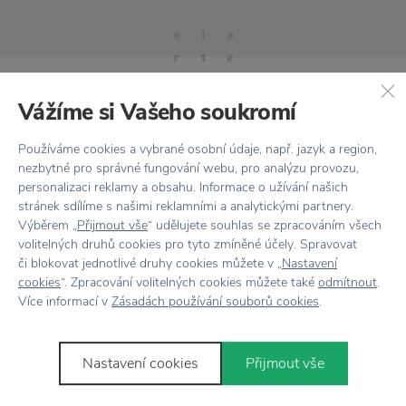
Vážíme si Vašeho soukromí
Používáme cookies a vybrané osobní údaje, např. jazyk a region,
Stojí za
pozornost
nezbytné pro správné fungování webu, pro analýzu provozu,
personalizaci reklamy a obsahu. Informace o užívání našich
stránek sdílíme s našimi reklamními a analytickými partnery.
Výběrem „
Přijmout vše
“ udělujete souhlas se zpracováním všech
volitelných druhů cookies pro tyto zmíněné účely. Spravovat
či blokovat jednotlivé druhy cookies můžete v „
Nastavení
DOPRAVA ZDARMA
cookies
“. Zpracování volitelných cookies můžete také
odmítnout
.
Více informací v
Zásadách používání souborů cookies
.
DOPRAVA ZDARMA
BLOOMINGVILLE
Závěsné světlo Metal Bro
HOUSE DOCTOR
Nastavitelná závěsná lampa
Nastavení cookies
Přijmout vše
Molecular