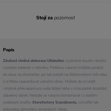
Stojí za
pozornost
Popis
Závěsná vlněná dekorace Ullskullen
vyzdvihne kouzlo vánoční
výzdoby kdekoliv v interiéru. Plstěnou rukavici můžete pověsit
do okna, na stromeček, jen tak položit na štědrovečerní stůl nebo
s ní třeba naaranžovat vánoční věnec. Můžete do ní vložit
i drobné překvapení pro vaše blízké nebo s ní kouzelně dozdobit
zabalený dárek. Nebojte se rukavici kombinovat i s dalšími
ozdobami značky
Storefactory Scandinavia,
vytvoříte tak
dokonalou atmosféru severských Vánoc.