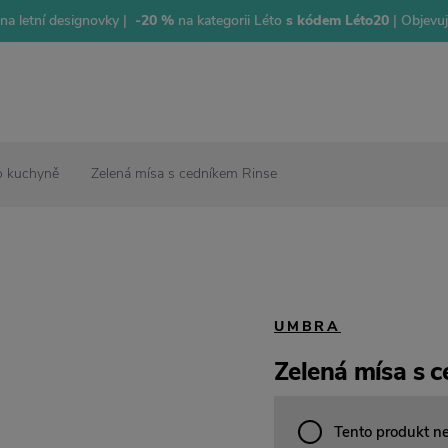
na letní designovky |
-20 %
na kategorii Léto
s kódem Léto20
| Objevu
o kuchyně
Zelená mísa s cedníkem Rinse
UMBRA
Zelená mísa s 
Tento produkt n