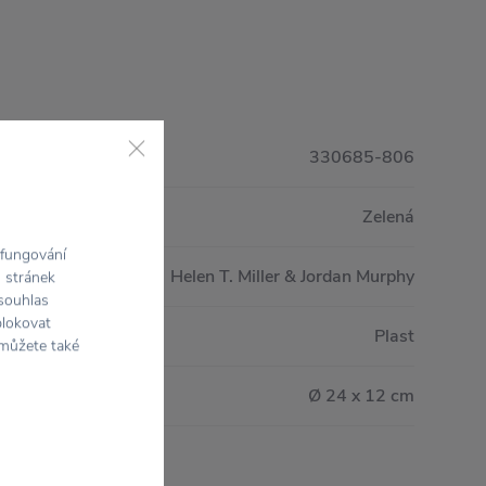
330685-806
Zelená
 fungování
Helen T. Miller & Jordan Murphy
h stránek
 souhlas
blokovat
Plast
 můžete také
Ø 24 x 12 cm