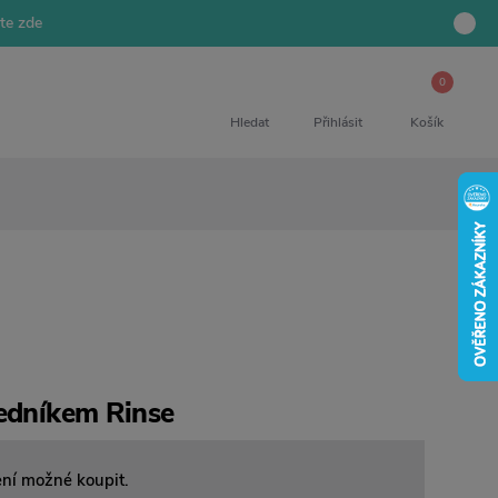
jte zde
0
Hledat
Přihlásit
Košík
cedníkem Rinse
ení možné koupit.