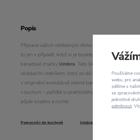
Popis
Příprava vašich oblíbených těstovin, salátů a zeleniny 
Vážím
to jen v případě, když si je budete připravovat v této „
kanadské značky
Umbra
. Tato šikovná
miska Rinse
je
skládacím cedníkem, který se dá snadno odejmout. Má d
Používáme cook
webu, pro anal
v originální avokádově zelené barvě. Neztrácejte zbyt
sdílíme s naši
v kuchyni – pořiďte si praktického pomocníka, se který
se zpracováním
jednotlivé dru
půjde snadno a rychle.
odmítnout
. Ví
Pomocníci do kuchyně
Umbra