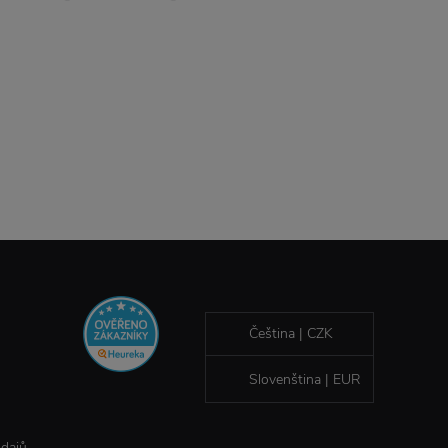
Čeština | CZK
Slovenština | EUR
údajů