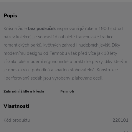
Popis
Krásná židle
bez područek
inspirovaná již rokem 1900 (odtud
název kolekce), je součástí dlouholeté francouzské tradice -
romantických parků, květných zahrad i hudebních jevišť. Díky
modernímu designu od Fermobu však před více jak 10 lety
získala také moderní ergonomické a praktické prvky, díky kterým
je dneska více pohodlná a snadno stohovatelná. Konstrukce
i perforovaný sedák jsou vyrobeny z lakované oceli.
Zahradní židle a křesla
Fermob
Vlastnosti
Kód produktu
220101