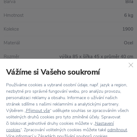
Barva
Bílá
Hmotnost
6 kg
Kolekce
1900
Materiál
Ocel
Rozměr
výška 85 x šířka 45 x průměr 40 cm
Vážíme si Vašeho soukromí
Vše skladem,
odesíláme ihned
Používáme cookies a vybrané osobní údaje, např. jazyk a region,
nezbytné pro správné fungování webu, pro analýzu provozu,
Doprava zdarma
nad 2 000 Kč
personalizaci reklamy a obsahu. Informace o užívání našich
stránek sdílíme s našimi reklamními a analytickými partnery.
Vrácení zboží
do 30 dnů
Výběrem „
Přijmout vše
“ udělujete souhlas se zpracováním všech
volitelných druhů cookies pro tyto zmíněné účely. Spravovat
7500+ produktů
na výběr
či blokovat jednotlivé druhy cookies můžete v „
Nastavení
cookies
“. Zpracování volitelných cookies můžete také
odmítnout
.
Showroom
ve Zlíně
Více informací v
Zásadách používání souborů cookies
.