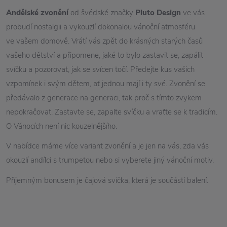
Andělské zvonění
od švédské značky
Pluto Design
ve vás
probudí nostalgii a vykouzlí dokonalou vánoční atmosféru
ve vašem domově. Vrátí vás zpět do krásných starých časů
vašeho dětství a připomene, jaké to bylo zastavit se, zapálit
svíčku a pozorovat, jak se svícen točí. Předejte kus vašich
vzpomínek i svým dětem, ať jednou mají i ty své. Zvonění se
předávalo z generace na generaci, tak proč s tímto zvykem
nepokračovat. Zastavte se, zapalte svíčku a vraťte se k tradicím.
O Vánocích není nic kouzelnějšího.
V nabídce máme více variant zvonění a je jen na vás, zda vás
okouzlí andílci s trumpetou nebo si vyberete jiný vánoční motiv.
Příjemným bonusem je čajová svíčka, která je součástí balení.