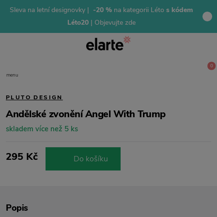
Sleva na letní designovky |
-20 %
na kategorii Léto
s kódem
Léto20
| Objevujte zde
0
menu
PLUTO DESIGN
Andělské zvonění Angel With Trump
skladem více než 5 ks
295 Kč
Do košíku
Popis