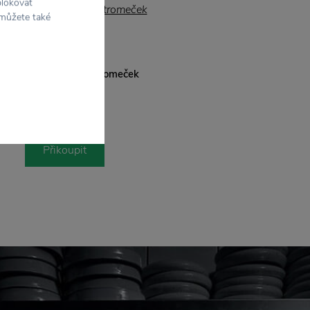
blokovat
 můžete také
PLUTO DESIGN
oberec pod vánoční stromeček
Flying Angel
1 535 Kč
Přikoupit