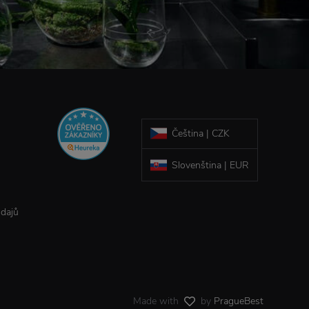
Čeština | CZK
Slovenština | EUR
údajů
Made with
by
PragueBest