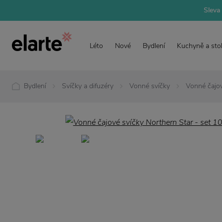
Sleva 
Léto
Nové
Bydlení
Kuchyně a sto
Bydlení
Svíčky a difuzéry
Vonné svíčky
Vonné čajov