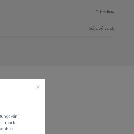
3 hodiny
Sójový vosk
 fungování
h stránek
 souhlas