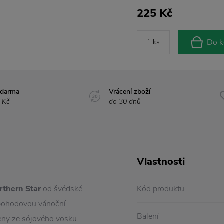
225 Kč
Do k
zdarma
Vrácení zboží
 Kč
do 30 dnů
Vlastnosti
rthern Star
od švédské
Kód produktu
í pohodovou vánoční
Balení
beny ze sójového vosku