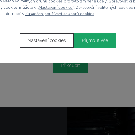
 všech volitelných druhů cookies pro tyto zmíněné účely. Spravovat či 
hy cookies můžete v „
Nastavení cookies
“. Zpracování volitelných cookies
ce informací v
Zásadách používání souborů cookies
.
PLUTO DESIGN
set 4 ks
Andělské zvonění Northern Star
K
Silver
Nastavení cookies
Přijmout vše
295 Kč
Přikoupit