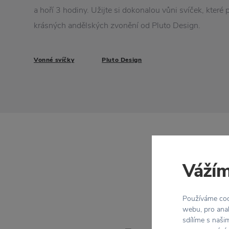
a hoří 3 hodiny. Užijte si dokonalou vůni svíček, které 
krásných andělských zvonění od Pluto Design.
Vonné svíčky
Pluto Design
Vážím
Používáme cook
webu, pro anal
sdílíme s naši