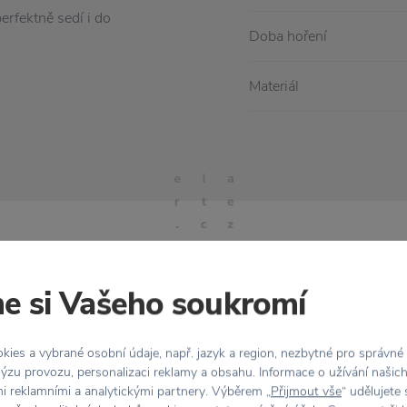
perfektně sedí i do
Doba hoření
Materiál
e si Vašeho soukromí
Stojí za
pozornost
ies a vybrané osobní údaje, např. jazyk a region, nezbytné pro správné
ýzu provozu, personalizaci reklamy a obsahu. Informace o užívání našic
mi reklamními a analytickými partnery. Výběrem „
Přijmout vše
“ udělujete