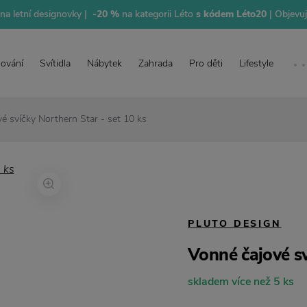
na letní designovky |
-20 %
na kategorii Léto
s kódem Léto20
| Objevu
lování
Svítidla
Nábytek
Zahrada
Pro děti
Lifestyle
é svíčky Northern Star - set 10 ks
PLUTO DESIGN
Vonné čajové sv
skladem více než 5 ks