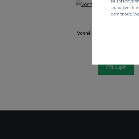
se zpracováním
jednotlivé dru
odmítnout
. Ví
HUMDAKIN
Vonné svíčky Clean Winter - 
770 Kč
Přikoupit