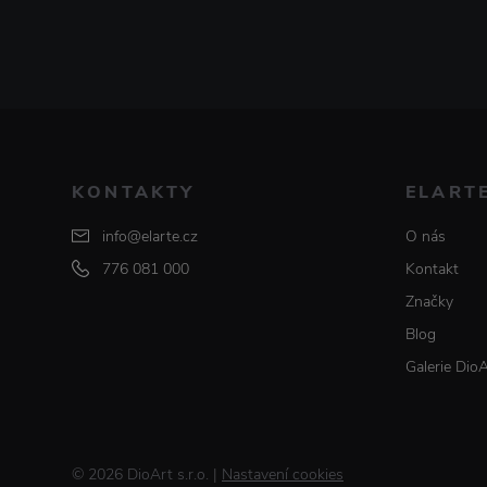
KONTAKTY
ELART
info@elarte.cz
O nás
776 081 000
Kontakt
Značky
Blog
Galerie Dio
© 2026 DioArt s.r.o.
|
Nastavení cookies