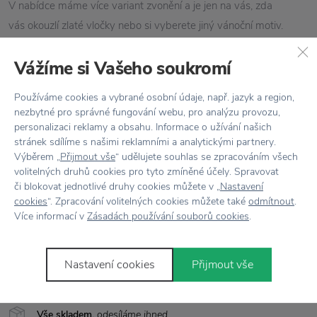
V nabídce máme více variant zvonění a je jen na vás, zda
vás okouzlí zlaté vločky nebo si vyberete jiný vánoční motiv.
Příjemným bonusem je čajová svíčka, která je součástí balení.
Vážíme si Vašeho soukromí
Vánoční svícny a svíčky
Pluto Design
Používáme cookies a vybrané osobní údaje, např. jazyk a region,
nezbytné pro správné fungování webu, pro analýzu provozu,
Vlastnosti
personalizaci reklamy a obsahu. Informace o užívání našich
stránek sdílíme s našimi reklamními a analytickými partnery.
Kód produktu
AN108G
Výběrem „
Přijmout vše
“ udělujete souhlas se zpracováním všech
volitelných druhů cookies pro tyto zmíněné účely. Spravovat
Barva
Zlatá
či blokovat jednotlivé druhy cookies můžete v „
Nastavení
cookies
“. Zpracování volitelných cookies můžete také
odmítnout
.
Více informací v
Zásadách používání souborů cookies
.
Materiál
Kov
Rozměr
V: 16 cm
Nastavení cookies
Přijmout vše
Vše skladem,
odesíláme ihned