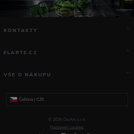
KONTAKTY
info@elarte.cz
776 081 000
ELARTE.CZ
O nás
Kontakt
VŠE O NÁKUPU
Značky
Doprava a platba
Blog
Reklamace a vrácení zboží
Galerie DioArt
Čeština | CZK
Obchodní podmínky
Informace o zpracování osobních údajů
Slovenština | EUR
© 2026 DioArt s.r.o.
Časté dotazy
Nastavení cookies