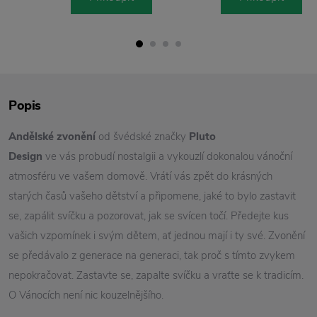
Popis
Andělské zvonění
od švédské značky
Pluto
Design
ve vás probudí nostalgii a vykouzlí dokonalou vánoční
atmosféru ve vašem domově. Vrátí vás zpět do krásných
starých časů vašeho dětství a připomene, jaké to bylo zastavit
se, zapálit svíčku a pozorovat, jak se svícen točí. Předejte kus
vašich vzpomínek i svým dětem, ať jednou mají i ty své. Zvonění
se předávalo z generace na generaci, tak proč s tímto zvykem
nepokračovat. Zastavte se, zapalte svíčku a vraťte se k tradicím.
O Vánocích není nic kouzelnějšího.