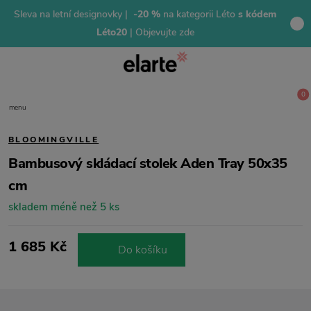
Sleva na letní designovky |
-20 %
na kategorii Léto
s kódem
Léto20
| Objevujte zde
0
menu
BLOOMINGVILLE
Bambusový skládací stolek Aden Tray 50x35
cm
skladem méně než 5 ks
1 685 Kč
Do košíku