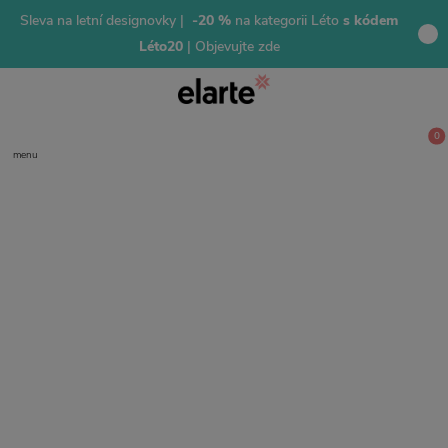
Sleva na letní designovky |
-20 %
na kategorii Léto
s kódem
Léto20
| Objevujte zde
0
menu