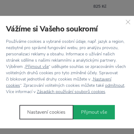
825 Kč
Vážíme si Vašeho soukromí
Používáme cookies a vybrané osobní údaje, např. jazyk a region,
nezbytné pro správné fungování webu, pro analýzu provozu,
personalizaci reklamy a obsahu. Informace o užívání našich
stránek sdílíme s našimi reklamními a analytickými partnery.
Výběrem „
Přijmout vše
“ udělujete souhlas se zpracováním všech
volitelných druhů cookies pro tyto zmíněné účely. Spravovat
či blokovat jednotlivé druhy cookies můžete v „
Nastavení
cookies
“. Zpracování volitelných cookies můžete také
odmítnout
.
SLEVA 20 % S KÓDEM:
SLEVA 20 % S KÓDEM:
LÉTO20
LÉTO20
Více informací v
Zásadách používání souborů cookies
.
BLOOMINGVILLE
BLOOMINGVILLE
Terakotový květináč
Terakotový květináč Lija
Nastavení cookies
Přijmout vše
Abas Brown 12 cm
Nature 12 cm
415 Kč
415 Kč