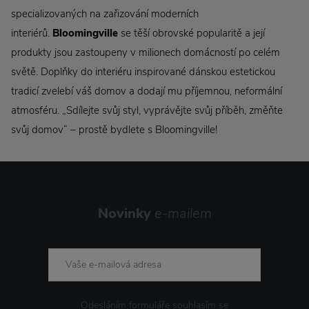
specializovaných na zařizování moderních
interiérů.
Bloomingville
se těší obrovské popularitě a její
produkty jsou zastoupeny v milionech domácností po celém
světě. Doplňky do interiéru inspirované dánskou estetickou
tradicí zvelebí váš domov a dodají mu příjemnou, neformální
atmosféru. „Sdílejte svůj styl, vyprávějte svůj příběh, změňte
svůj domov“ – prostě bydlete s Bloomingville!
Novinky
e-mailem
Odesláním formuláře souhlasím se