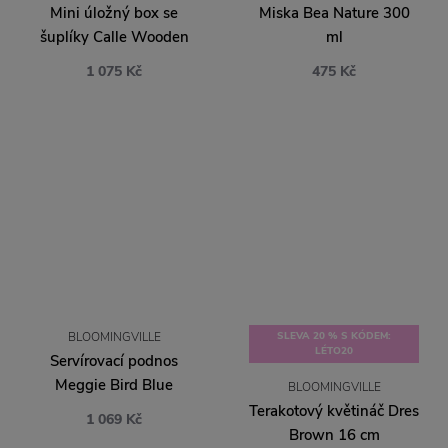
Mini úložný box se
Miska Bea Nature 300
šuplíky Calle Wooden
ml
1 075 Kč
475 Kč
BLOOMINGVILLE
SLEVA 20 % S KÓDEM:
LÉTO20
Servírovací podnos
Meggie Bird Blue
BLOOMINGVILLE
Terakotový květináč Dres
1 069 Kč
Brown 16 cm