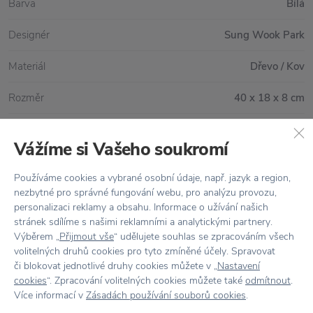
Barva
Bílá
Designér
Sung Wook Park
Materiál
Dřevo / Kov
Rozměr
40 x 18 x 8 cm
Vážíme si Vašeho soukromí
Vše skladem,
odesíláme ihned
Používáme cookies a vybrané osobní údaje, např. jazyk a region,
Doprava zdarma
nad 2 000 Kč
nezbytné pro správné fungování webu, pro analýzu provozu,
personalizaci reklamy a obsahu. Informace o užívání našich
Vrácení zboží
do 30 dnů
stránek sdílíme s našimi reklamními a analytickými partnery.
Výběrem „
Přijmout vše
“ udělujete souhlas se zpracováním všech
7500+ produktů
na výběr
volitelných druhů cookies pro tyto zmíněné účely. Spravovat
či blokovat jednotlivé druhy cookies můžete v „
Nastavení
Showroom
ve Zlíně
cookies
“. Zpracování volitelných cookies můžete také
odmítnout
.
Více informací v
Zásadách používání souborů cookies
.