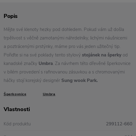
Popis
Mějte své klenoty hezky pod dohledem. Pokud vám už došla
trpělivost s věčně zamotanými náhrdelníky, lichými náušnicemi
a poztrácenými prstýnky, máme pro vás jeden užitečný tip.
Pořiďte si na své poklady tento stylový
stojánek na šperky
od
kanadské značky
Umbra
. Za návrhem této dřevěné šperkovnice
v bílém provedení s rafinovanou zásuvkou a s chromovanými
háčky stojí korejský designér
Sung wook Park.
Šperkovnice
Umbra
Vlastnosti
Kód produktu
299112-660