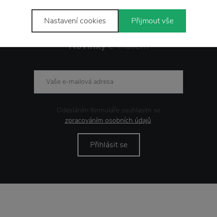
Nastavení cookies
Přijmout vše
Novinky
e-mailem
Odesláním formuláře souhlasím se
zpracováním osobních údajů
.
Přihlásit se