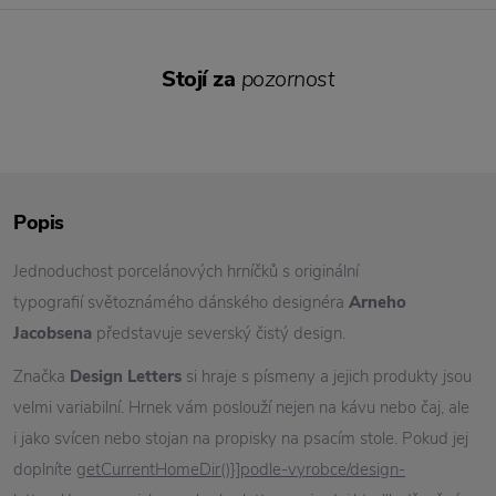
Stojí za
pozornost
Popis
Jednoduchost porcelánových hrníčků s originální
typografií světoznámého dánského designéra
Arneho
Jacobsena
představuje severský čistý design.
Značka
Design Letters
si hraje s písmeny a jejich produkty jsou
velmi variabilní. Hrnek vám poslouží nejen na kávu nebo čaj, ale
i jako svícen nebo stojan na propisky na psacím stole. Pokud jej
doplníte
getCurrentHomeDir()}]podle-vyrobce/design-