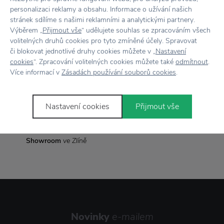
personalizaci reklamy a obsahu. Informace o užívání našich
Rozměr
Ø 8 x 9 cm
stránek sdílíme s našimi reklamními a analytickými partnery.
Výběrem „
Přijmout vše
“ udělujete souhlas se zpracováním všech
volitelných druhů cookies pro tyto zmíněné účely. Spravovat
či blokovat jednotlivé druhy cookies můžete v „
Nastavení
Vše skladem,
odesíláme ihned
cookies
“. Zpracování volitelných cookies můžete také
odmítnout
.
Více informací v
Zásadách používání souborů cookies
.
Doprava zdarma
nad 2 000 Kč
Vrácení zboží
do 30 dnů
Nastavení cookies
Přijmout vše
7500+ produktů
na výběr
Showroom
ve Zlíně
Novinky
e-mailem