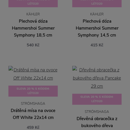
LÉTO20
LÉTO20
KÄHLER
KÄHLER
Plechová dóza
Plechová dóza
Hammershoi Summer
Hammershoi Summer
Symphony 18,5 cm
Symphony 14,5 cm
540 Kč
415 Kč
SLEVA 20 % S KÓDEM:
LÉTO20
SLEVA 20 % S KÓDEM:
LÉTO20
STRÖMSHAGA
Drátěná mísa na ovoce
STRÖMSHAGA
Off White 22x14 cm
Dřevěná obracečka z
bukového dřeva
459 Kč