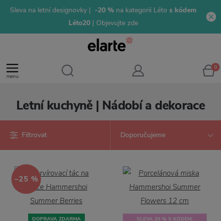
Sleva na letní designovky |
-20 %
na kategorii Léto
s kódem
Léto20
| Objevujte zde
0
menu
Letní kuchyně | Nádobí a dekorace
Filtrovat
−25 %
DOPRAVA ZDARMA
SLEVA 20 % S KÓDEM: