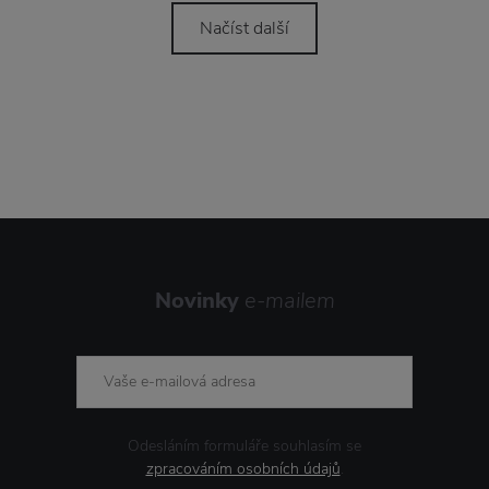
Načíst další
Novinky
e-mailem
Odesláním formuláře souhlasím se
zpracováním osobních údajů
.