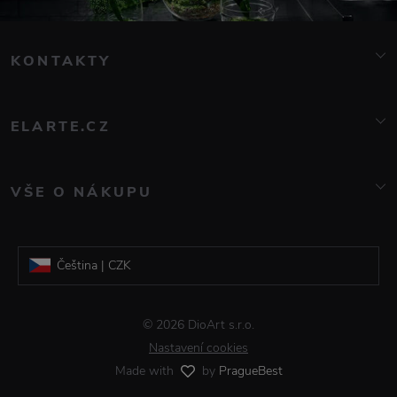
KONTAKTY
info@elarte.cz
776 081 000
ELARTE.CZ
O nás
Kontakt
VŠE O NÁKUPU
Značky
Doprava a platba
Blog
Reklamace a vrácení zboží
Galerie DioArt
Čeština | CZK
Obchodní podmínky
Informace o zpracování osobních údajů
Slovenština | EUR
© 2026 DioArt s.r.o.
Časté dotazy
Nastavení cookies
Made with
by
PragueBest