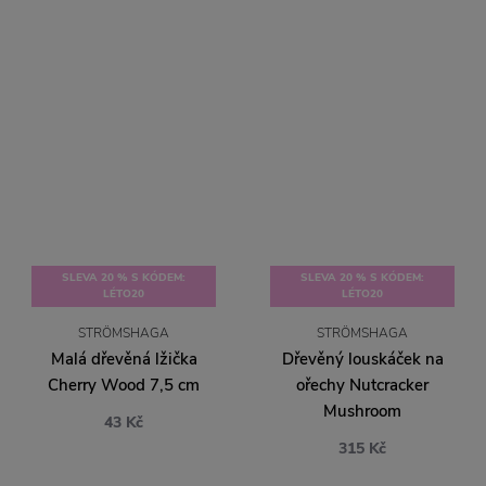
SLEVA 20 % S KÓDEM:
SLEVA 20 % S KÓDEM:
LÉTO20
LÉTO20
STRÖMSHAGA
STRÖMSHAGA
Malá dřevěná lžička
Dřevěný louskáček na
Cherry Wood 7,5 cm
ořechy Nutcracker
Mushroom
43 Kč
315 Kč