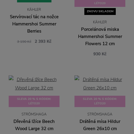
LÉTO20
KÄHLER
ZNOVU SKLADEM
Servírovací tác na nožce
KÄHLER
Hammershoi Summer
Porcelánová miska
Berries
Hammershoi Summer
2 393 Kč
3 190 Kč
Flowers 12 cm
930 Kč
SLEVA 20 % S KÓDEM:
SLEVA 20 % S KÓDEM:
LÉTO20
LÉTO20
STRÖMSHAGA
STRÖMSHAGA
Dřevěná lžíce Beech
Drátěná mísa Hildur
Wood Large 32 cm
Green 26x10 cm