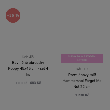
−35 %
KÄHLER
SLEVA 20 % S KÓDEM:
LÉTO20
Bavlněné ubrousky
Poppy 45x45 cm - set 4
KÄHLER
ks
Porcelánový talíř
Hammershoi Forget Me
683 Kč
1 050 Kč
Not 22 cm
1 230 Kč