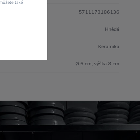
 můžete také
5711173186136
Hnědá
Keramika
Ø 6 cm, výška 8 cm