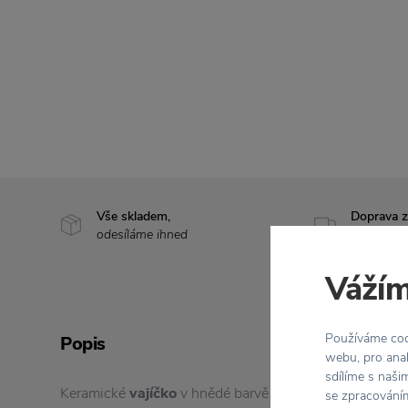
Vše skladem,
Doprava 
odesíláme ihned
nad 2 000
Vážím
Používáme cook
Popis
webu, pro anal
sdílíme s naši
Keramické
vajíčko
v hnědé barvě se zlatým efektem
vi
se zpracováním