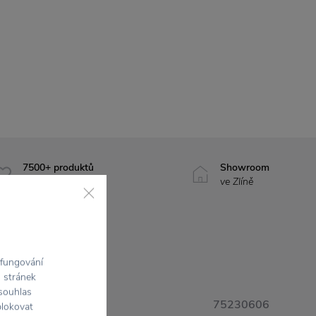
7500+ produktů
Showroom
na výběr
ve Zlíně
 fungování
h stránek
 souhlas
75230606
blokovat