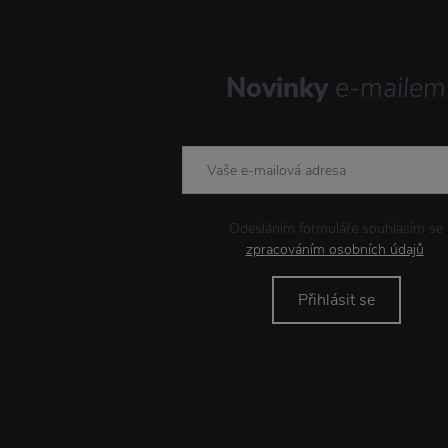
Novinky
e-mailem
Odesláním formuláře souhlasím se
zpracováním osobních údajů
.
Přihlásit se