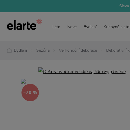
Sleva 
Léto
Nové
Bydlení
Kuchyně a sto
Bydlení
Sezóna
Velikonoční dekorace
Dekorativní 
−70 %