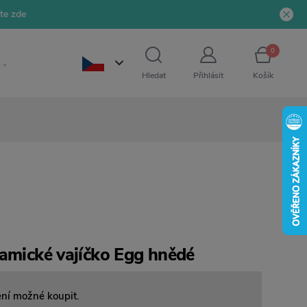
jte zde
0
Hledat
Přihlásit
Košík
ramické vajíčko Egg hnědé
ení možné koupit.