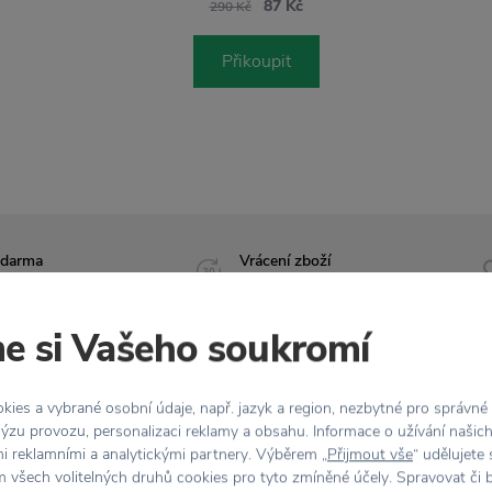
87 Kč
290 Kč
Přikoupit
zdarma
Vrácení zboží
 Kč
do 30 dnů
e si Vašeho soukromí
ies a vybrané osobní údaje, např. jazyk a region, nezbytné pro správné
Vlastnosti
ýzu provozu, personalizaci reklamy a obsahu. Informace o užívání našic
mi reklamními a analytickými partnery. Výběrem „
Přijmout vše
“ udělujete
ntage glazury
je
Kód produktu
 všech volitelných druhů cookies pro tyto zmíněné účely. Spravovat či 