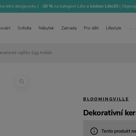
na letní designovky |
-20 %
na kategorii Léto
s kódem Léto20
| Objevu
lování
Svítidla
Nábytek
Zahrada
Pro děti
Lifestyle
keramické vajíčko Egg hnědé
BLOOMINGVILLE
Dekorativní ke
Tento produkt n