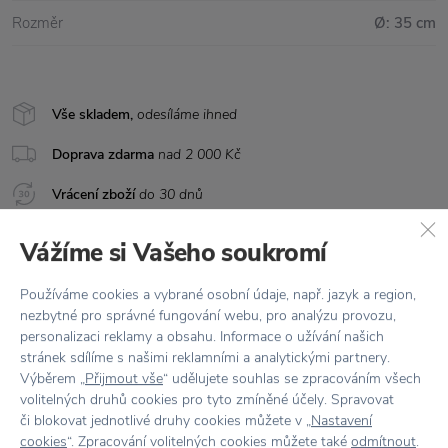
Rozměr
Ø: 35 cm
Vše skladem,
odesíláme ihned
Doprava zdarma
nad 2 000 Kč
Vrácení zboží
do 30 dnů
7500+ produktů
na výběr
Vážíme si Vašeho soukromí
Showroom
ve Zlíně
Používáme cookies a vybrané osobní údaje, např. jazyk a region,
nezbytné pro správné fungování webu, pro analýzu provozu,
personalizaci reklamy a obsahu. Informace o užívání našich
stránek sdílíme s našimi reklamními a analytickými partnery.
Výběrem „
Přijmout vše
“ udělujete souhlas se zpracováním všech
volitelných druhů cookies pro tyto zmíněné účely. Spravovat
či blokovat jednotlivé druhy cookies můžete v „
Nastavení
cookies
“. Zpracování volitelných cookies můžete také
odmítnout
.