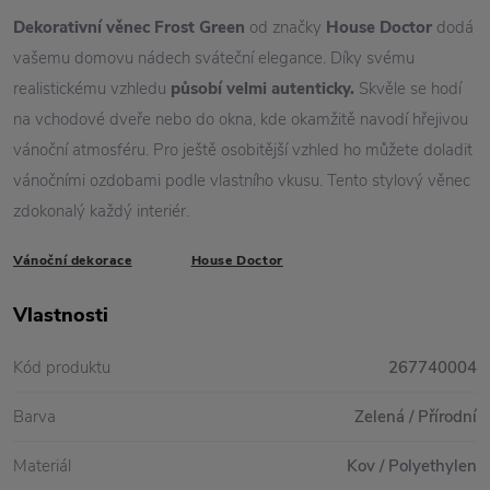
Dekorativní věnec Frost Green
od značky
House Doctor
dodá
vašemu domovu nádech sváteční elegance. Díky svému
realistickému vzhledu
působí velmi autenticky.
Skvěle se hodí
na vchodové dveře nebo do okna, kde okamžitě navodí hřejivou
vánoční atmosféru. Pro ještě osobitější vzhled ho můžete doladit
vánočními ozdobami podle vlastního vkusu. Tento stylový věnec
zdokonalý každý interiér.
Vánoční dekorace
House Doctor
Vlastnosti
Kód produktu
267740004
Barva
Zelená / Přírodní
Materiál
Kov / Polyethylen