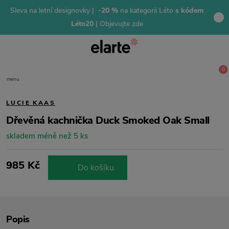
Sleva na letní designovky |
-20 %
na kategorii Léto
s kódem
Léto20
| Objevujte zde
0
menu
LUCIE KAAS
Dřevěná kachnička Duck Smoked Oak Small
skladem méně než 5 ks
985 Kč
Do košíku
Popis