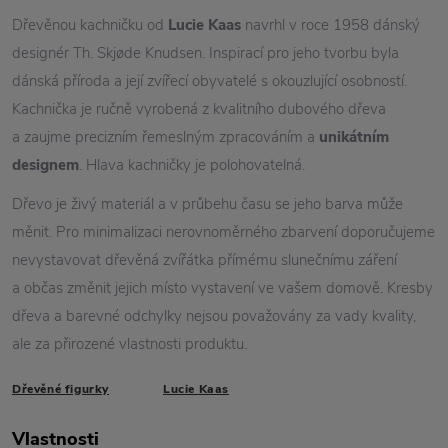
Dřevěnou kachničku od
Lucie Kaas
navrhl v roce 1958 dánský
designér Th. Skjøde Knudsen. Inspirací pro jeho tvorbu byla
dánská příroda a její zvířecí obyvatelé s okouzlující osobností.
Kachnička je ručně vyrobená z kvalitního dubového dřeva
a zaujme precizním řemeslným zpracováním a
unikátním
designem
. Hlava kachničky je polohovatelná.
Dřevo je živý materiál a v průbehu času se jeho barva může
měnit. Pro minimalizaci nerovnoměrného zbarvení doporučujeme
nevystavovat dřevěná zvířátka přímému slunečnímu záření
a občas změnit jejich místo vystavení ve vašem domově. Kresby
dřeva a barevné odchylky nejsou považovány za vady kvality,
ale za přirozené vlastnosti produktu.
Dřevěné figurky
Lucie Kaas
Vlastnosti