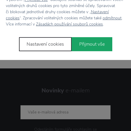
volitelných druhů cookies pro tyto zmíněné účely. Spravovat
Showroom
ve Zlíně
či blokovat jednotlivé druhy cookies můžete v „
Nastavení
cookies
“. Zpracování volitelných cookies můžete také
odmítnout
.
Více informací v
Zásadách používání souborů cookies
.
Stojí za
pozornost
Nastavení cookies
Přijmout vše
Novinky
e-mailem
Odesláním formuláře souhlasím se