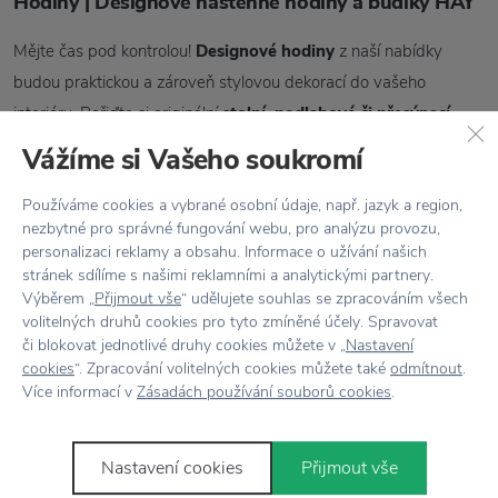
Hodiny | Designové nástěnné hodiny a budíky HAY
Mějte čas pod kontrolou!
Designové hodiny
z naší nabídky
budou praktickou a zároveň stylovou dekorací do vašeho
interiéru. Pořiďte si originální
stolní, podlahové či přesýpací
nástěnné hodiny
od světoznámých značek. Skvěle se budou
Vážíme si Vašeho soukromí
vyjímat jak v domácnostech, tak i v kancelářích. Hodiny jsou
Používáme cookies a vybrané osobní údaje, např. jazyk a region,
vyráběny z kvalitních materiálů jako např. z ušlechtilé nerezové
nezbytné pro správné fungování webu, pro analýzu provozu,
oceli, ze dřeva nebo ze skla. Díky jejich různým tvarovým
personalizaci reklamy a obsahu. Informace o užívání našich
zpracováním a barevným provedením si ke svému stylu
stránek sdílíme s našimi reklamními a analytickými partnery.
Výběrem „
Přijmout vše
“ udělujete souhlas se zpracováním všech
zaručeně vyberete ty pravé.
volitelných druhů cookies pro tyto zmíněné účely. Spravovat
či blokovat jednotlivé druhy cookies můžete v „
Nastavení
cookies
“. Zpracování volitelných cookies můžete také
odmítnout
.
Více informací v
Zásadách používání souborů cookies
.
Novinky
e-mailem
Nastavení cookies
Přijmout vše