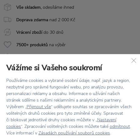
Vše skladem,
odesíláme ihned
Doprava zdarma
nad 2 000 Kč
Vrácení zboží
do 30 dnů
7500+ produktů
na výběr
Showroom
ve Zlíně
Vážíme si Vašeho soukromí
Používáme cookies a vybrané osobní údaje, např. jazyk a region,
nezbytné pro správné fungování webu, pro analýzu provozu,
personalizaci reklamy a obsahu. Informace o užívání našich
stránek sdílíme s našimi reklamními a analytickými partnery.
Výběrem „
Přijmout vše
“ udělujete souhlas se zpracováním všech
volitelných druhů cookies pro tyto zmíněné účely. Spravovat
Stojí za
pozornost
či blokovat jednotlivé druhy cookies můžete v „
Nastavení
cookies
“. Zpracování volitelných cookies můžete také
odmítnout
.
Více informací v
Zásadách používání souborů cookies
.