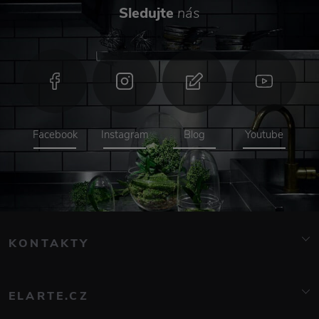
Sledujte
nás
Facebook
Instagram
Blog
Youtube
KONTAKTY
info@elarte.cz
776 081 000
ELARTE.CZ