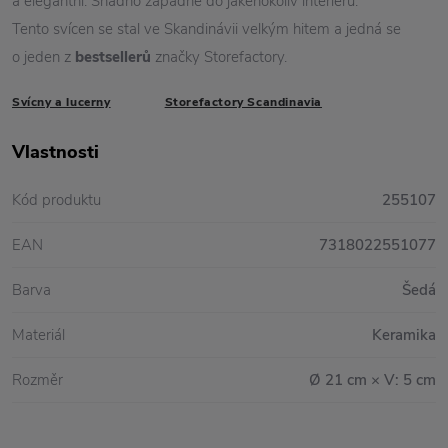
a elegantní. Snadno zapadne do jakéhokoliv interiéru.
Tento svícen se stal ve Skandinávii velkým hitem a jedná se
o jeden z
bestsellerů
značky Storefactory.
Svícny a lucerny
Storefactory Scandinavia
Vlastnosti
Kód produktu
255107
EAN
7318022551077
Barva
Šedá
Materiál
Keramika
Rozměr
Ø 21 cm × V: 5 cm