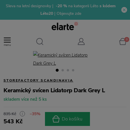
Sleva na letní designovky |
-20 %
na kategorii Léto
s kódem
Léto20
| Objevujte zde
0
menu
STOREFACTORY SCANDINAVIA
Keramický svícen Lidatorp Dark Grey L
skladem více než 5 ks
835 Kč
−35%
Do košíku
543 Kč