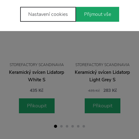
−35 %
Nastavení cookies
Přijmout vše
STOREFACTORY SCANDINAVIA
STOREFACTORY SCANDINAVIA
Keramický svícen Lidatorp
Keramický svícen Lidatorp
White S
Light Grey S
435 Kč
283 Kč
435 Kč
Přikoupit
Přikoupit