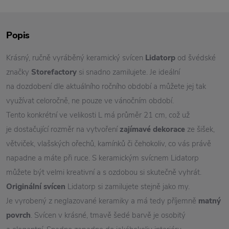
Popis
Krásný, ručně vyráběný keramický svícen
Lidatorp
od švédské
značky
Storefactory
si snadno zamilujete. Je ideální
na dozdobení dle aktuálního ročního období a můžete jej tak
využívat celoročně, ne pouze ve vánočním období.
Tento konkrétní ve velikosti L má průměr 21 cm, což už
je dostačující rozměr na vytvoření
zajímavé dekorace
ze šišek,
větviček, vlašských ořechů, kamínků či čehokoliv, co vás právě
napadne a máte při ruce. S keramickým svícnem Lidatorp
můžete být velmi kreativní a s ozdobou si skutečně vyhrát.
Originální svícen
Lidatorp si zamilujete stejně jako my.
Je vyrobený z neglazované keramiky a má tedy příjemně
matný
povrch
. Svícen v krásné, tmavě šedé barvě je osobitý