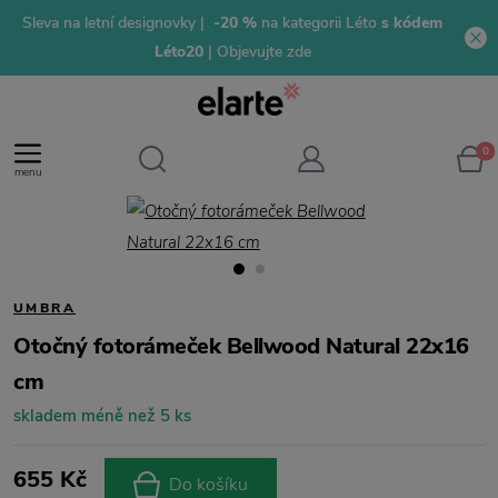
Sleva na letní designovky |
-20 %
na kategorii Léto
s kódem
Léto20
| Objevujte zde
0
menu
UMBRA
Otočný fotorámeček Bellwood Natural 22x16
cm
skladem méně než 5 ks
655 Kč
Do košíku