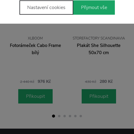
Nastavení cookies
Přijmout vše
XLBOOM
STOREFACTORY SCANDINAVIA
Fotorámeček Cabo Frame
Plakát She Silhouette
bílý
50x70 cm
976 Kč
280 Kč
2 440 Kč
430 Kč
Přikoupit
Přikoupit