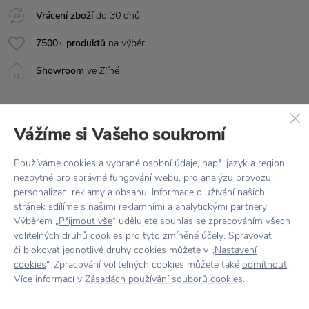
Vrácení zboží
do 30 dnů
7500+ produktů
na výběr
Showroom
ve Zlíně
Vážíme si Vašeho soukromí
Používáme cookies a vybrané osobní údaje, např. jazyk a region,
nezbytné pro správné fungování webu, pro analýzu provozu,
personalizaci reklamy a obsahu. Informace o užívání našich
Stojí za
pozornost
stránek sdílíme s našimi reklamními a analytickými partnery.
Výběrem „
Přijmout vše
“ udělujete souhlas se zpracováním všech
volitelných druhů cookies pro tyto zmíněné účely. Spravovat
či blokovat jednotlivé druhy cookies můžete v „
Nastavení
cookies
“. Zpracování volitelných cookies můžete také
odmítnout
.
−60 %
−35 %
Více informací v
Zásadách používání souborů cookies
.