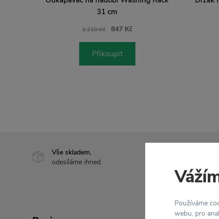
31 cm
847 Kč
1 210 Kč
Přikoupit
Vše skladem,
Doprava 
odesíláme ihned
nad 2 000
Vážím
Používáme cook
webu, pro anal