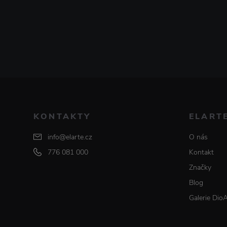
KONTAKTY
ELART
info@elarte.cz
O nás
776 081 000
Kontakt
Značky
Blog
Galerie Dio