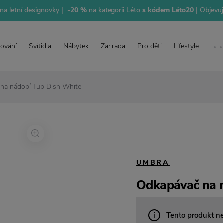
na letní designovky |
-20 %
na kategorii Léto
s kódem Léto20
| Objevu
lování
Svítidla
Nábytek
Zahrada
Pro děti
Lifestyle
na nádobí Tub Dish White
UMBRA
Odkapávač na 
Tento produkt n