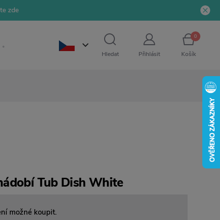
jte zde
0
Hledat
Přihlásit
Košík
nádobí Tub Dish White
ení možné koupit.