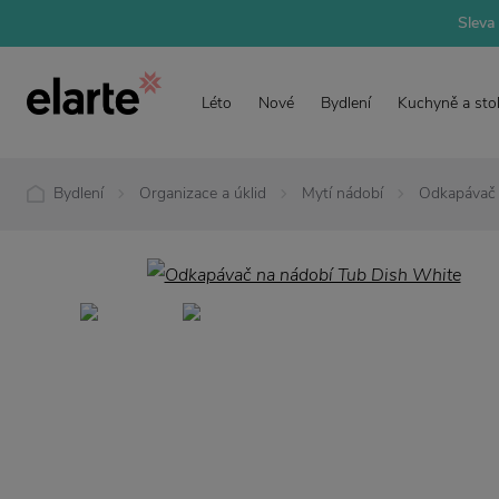
Sleva 
Léto
Nové
Bydlení
Kuchyně a sto
Bydlení
Organizace a úklid
Mytí nádobí
Odkapávač 