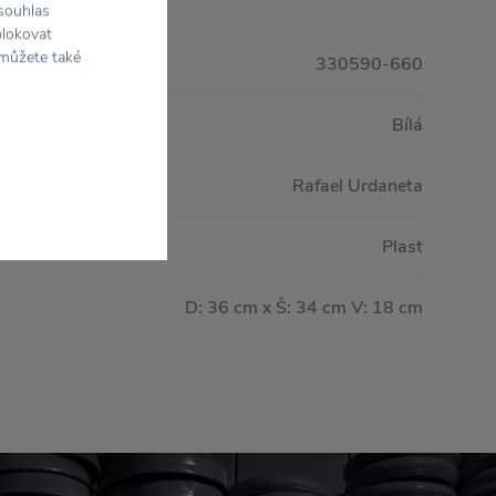
 souhlas
blokovat
 můžete také
330590-660
Bílá
Rafael Urdaneta
Plast
D: 36 cm x Š: 34 cm V: 18 cm