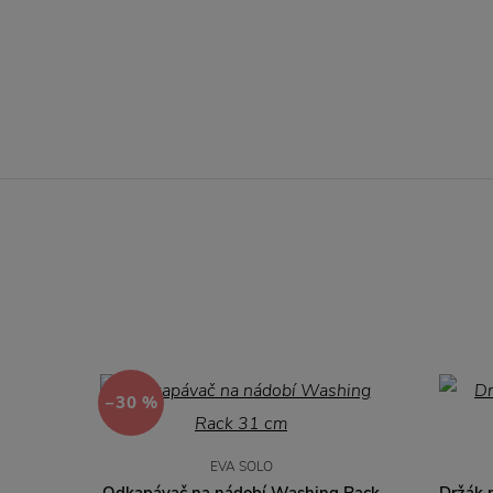
−30 %
EVA SOLO
Odkapávač na nádobí Washing Rack
Držák 