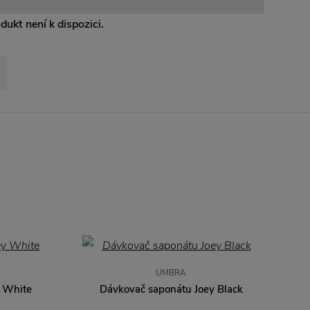
odukt není k dispozici.
−
UMBRA
 White
Dávkovač saponátu Joey Black
D