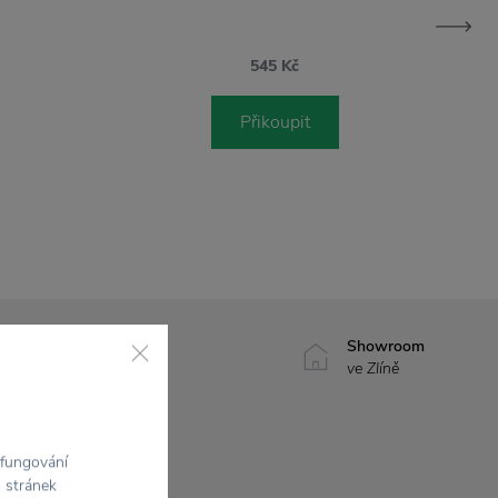
545 Kč
Přikoupit
7500+ produktů
Showroom
na výběr
ve Zlíně
 fungování
h stránek