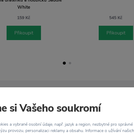
White
159 Kč
545 Kč
Přikoupit
Přikoupit
zdarma
Vrácení zboží
 Kč
do 30 dnů
e si Vašeho soukromí
ies a vybrané osobní údaje, např. jazyk a region, nezbytné pro správné
ýzu provozu, personalizaci reklamy a obsahu. Informace o užívání našic