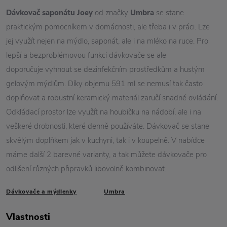
Dávkovač saponátu Joey
od značky
Umbra
se stane
praktickým pomocníkem v domácnosti, ale třeba i v práci. Lze
jej využít nejen na mýdlo, saponát, ale i na mléko na ruce. Pro
lepší a bezproblémovou funkci dávkovače se ale
doporučuje vyhnout se dezinfekčním prostředkům a hustým
gelovým mýdlům. Díky objemu 591 ml se nemusí tak často
doplňovat a robustní keramický materiál zaručí snadné ovládání.
Odkládací prostor lze využít na houbičku na nádobí, ale i na
veškeré drobnosti, které denně používáte. Dávkovač se stane
skvělým doplňkem jak v kuchyni, tak i v koupelně. V nabídce
máme další 2 barevné varianty, a tak můžete dávkovače pro
odlišení různých připravků libovolně kombinovat.
Dávkovače a mýdlenky
Umbra
Vlastnosti