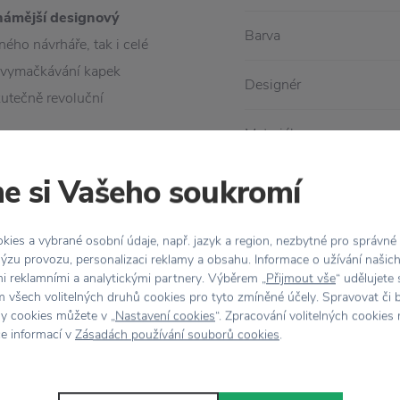
námější designový
Barva
ného návrháře, tak i celé
 vymačkávání kapek
Designér
kutečně revoluční
Materiál
e si Vašeho soukromí
Rozměr
ies a vybrané osobní údaje, např. jazyk a region, nezbytné pro správné
ýzu provozu, personalizaci reklamy a obsahu. Informace o užívání našic
mi reklamními a analytickými partnery. Výběrem „
Přijmout vše
“ udělujete
 všech volitelných druhů cookies pro tyto zmíněné účely. Spravovat či 
hy cookies můžete v „
Nastavení cookies
“. Zpracování volitelných cookies
ce informací v
Zásadách používání souborů cookies
.