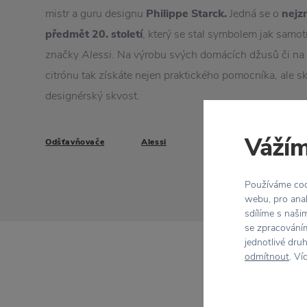
mistr a guru designu
Philippe Starck.
Jedná se o
nejz
předmět 20. století
, který se stal symbolem jak samot
značky
Alessi
. Na výrobu svých domácích džusů či na
citrónu tak získáte nejen praktického pomocníka, ale s
designérský skvost.
Vážím
Odšťavňovače
Alessi
Používáme cook
webu, pro anal
sdílíme s naši
se zpracováním
jednotlivé dru
odmítnout
. Ví