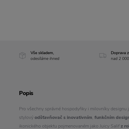
Vše skladem,
Doprava 
odesíláme ihned
nad 2 000
Popis
Pro všechny správné hospodyňky i milovníky designu j
stylový
odšťavňovač s inovativním
,
funkčním desi
ikonického objektu pojmenovaném jako
Juicy Salif
z r