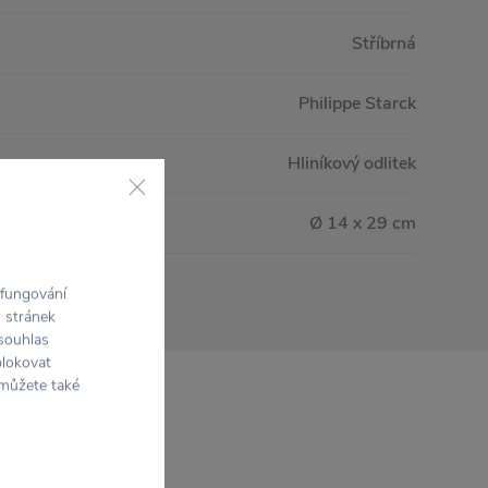
Stříbrná
Philippe Starck
Hliníkový odlitek
Ø 14 x 29 cm
 fungování
h stránek
 souhlas
blokovat
 můžete také