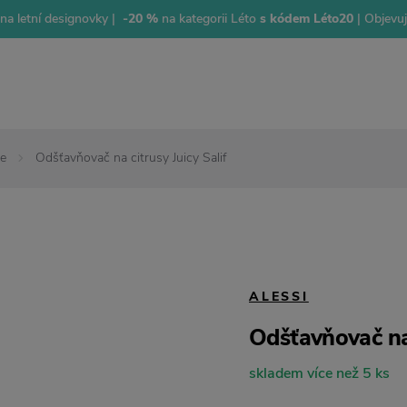
na letní designovky |
-20 %
na kategorii Léto
s kódem Léto20
| Objevu
e
Odšťavňovač na citrusy Juicy Salif
ALESSI
Odšťavňovač na 
skladem více než 5 ks