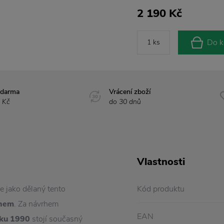
2 190 Kč
Do k
zdarma
Vrácení zboží
 Kč
do 30 dnů
Vlastnosti
e jako dělaný tento
Kód produktu
gnem
. Za návrhem
EAN
oku 1990
stojí současný