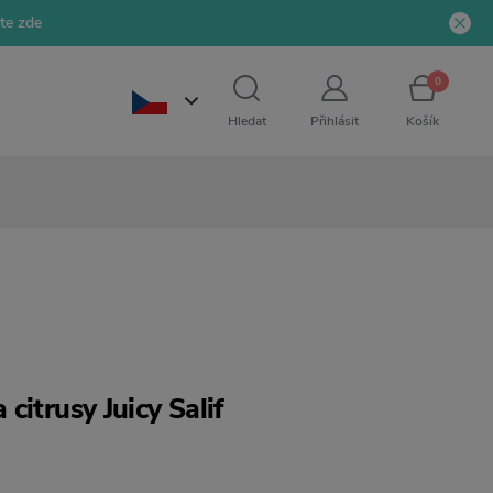
jte zde
0
Hledat
Přihlásit
Košík
citrusy Juicy Salif