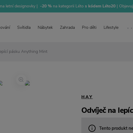
na letní designovky |
-20 %
na kategorii Léto
s kódem Léto20
| Objevu
lování
Svítidla
Nábytek
Zahrada
Pro děti
Lifestyle
lepící pásku Anything Mint
HAY
Odvíječ na lepí
Tento produkt n