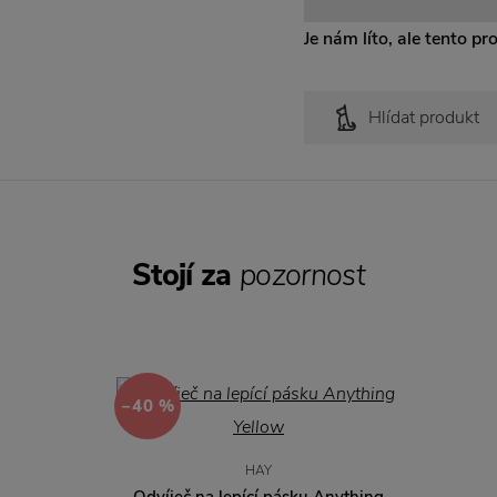
Je nám líto, ale tento pr
Hlídat produkt
Stojí za
pozornost
−40 %
HAY
Odvíječ na lepící pásku Anything