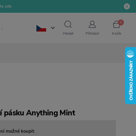
jte zde
0
Hledat
Přihlásit
Košík
cí pásku Anything Mint
ení možné koupit.