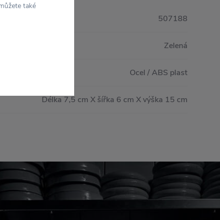
 můžete také
507188
Zelená
Ocel / ABS plast
Délka 7,5 cm X šířka 6 cm X výška 15 cm