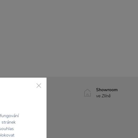
7500+ produktů
Showroom
na výběr
ve Zlíně
 fungování
h stránek
 souhlas
blokovat