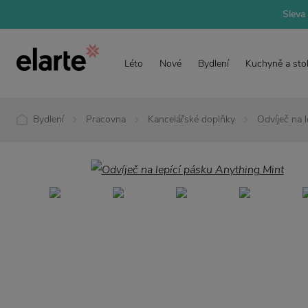
Sleva 
Léto
Nové
Bydlení
Kuchyně a sto
Bydlení
Pracovna
Kancelářské doplňky
Odvíječ na 