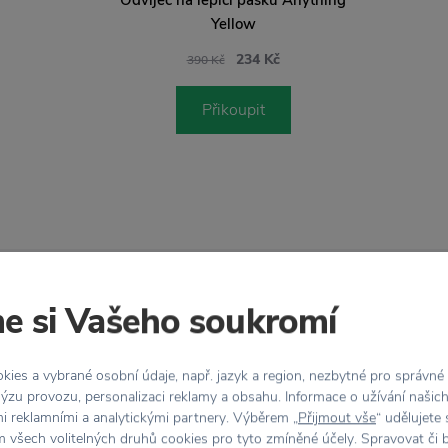
Yellow
234 Kč
390 Kč
Přikoupit
zdarma
Vrácení zboží
e si Vašeho soukromí
 Kč
do 30 dnů
ies a vybrané osobní údaje, např. jazyk a region, nezbytné pro správné
ýzu provozu, personalizaci reklamy a obsahu. Informace o užívání našic
mi reklamními a analytickými partnery. Výběrem „
Přijmout vše
“ udělujete
Vlastnosti
 všech volitelných druhů cookies pro tyto zmíněné účely. Spravovat či 