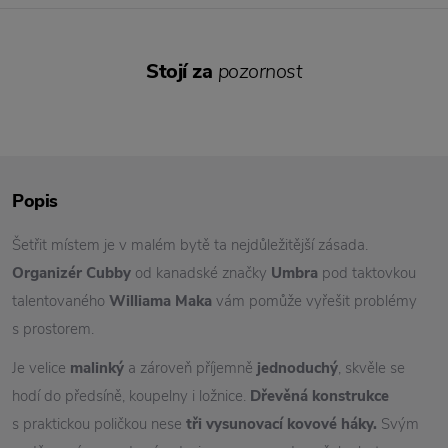
Stojí za
pozornost
Popis
Šetřit místem je v malém bytě ta nejdůležitější zásada.
Organizér Cubby
od kanadské značky
Umbra
pod taktovkou
talentovaného
Williama Maka
vám pomůže vyřešit problémy
s prostorem.
Je velice
malinký
a zároveň příjemně
jednoduchý
, skvěle se
hodí do předsíně, koupelny i ložnice.
Dřevěná konstrukce
s praktickou poličkou nese
tři vysunovací kovové háky.
Svým