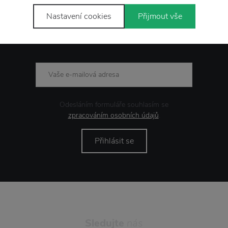
Nastavení cookies
Přijmout vše
Novinky
e-mailem
Odesláním formuláře souhlasím se
zpracováním osobních údajů
.
Přihlásit se
Sledujte
nás