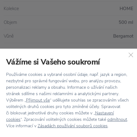
Kolekce
HOME
Objem
500 ml
Vůně
Bergamot
Vážíme si Vašeho soukromí
Vše skladem,
odesíláme ihned
Používáme cookies a vybrané osobní údaje, např. jazyk a region,
Doprava zdarma
nad 2 000 Kč
nezbytné pro správné fungování webu, pro analýzu provozu,
personalizaci reklamy a obsahu. Informace o užívání našich
Vrácení zboží
do 30 dnů
stránek sdílíme s našimi reklamními a analytickými partnery.
Výběrem „
Přijmout vše
“ udělujete souhlas se zpracováním všech
7500+ produktů
na výběr
volitelných druhů cookies pro tyto zmíněné účely. Spravovat
Showroom
ve Zlíně
či blokovat jednotlivé druhy cookies můžete v „
Nastavení
cookies
“. Zpracování volitelných cookies můžete také
odmítnout
.
Více informací v
Zásadách používání souborů cookies
.