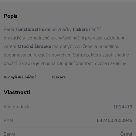
Popis
Řada
Functional Form
od značky
Fiskars
nabízí
praktické a jednoduché kuchyňské náčiní pro vaše každodenní
vaření.
Otočná škrabka
má pohyblivou čepel a pohodlnou
pogumovanou rukojeť s povrchem Softgrip, která zajistí snadné
použití. Škrabka je vhodná k loupání brambor, ovoce i zeleniny.
Kuchyňské náčiní
Fiskars
Vlastnosti
Kód produktu
1014419
EAN
6424002000945
Barva
Černá