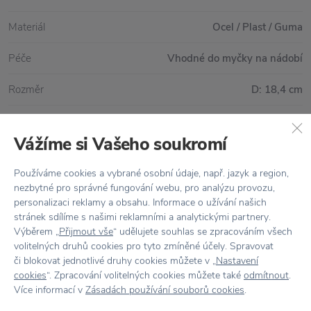
Materiál
Ocel / Plast / Guma
Péče
Vhodné do myčky na nádobí
Rozměr
D: 18,4 cm
Vážíme si Vašeho soukromí
Vše skladem,
odesíláme ihned
Používáme cookies a vybrané osobní údaje, např. jazyk a region,
Doprava zdarma
nad 2 000 Kč
nezbytné pro správné fungování webu, pro analýzu provozu,
personalizaci reklamy a obsahu. Informace o užívání našich
Vrácení zboží
do 30 dnů
stránek sdílíme s našimi reklamními a analytickými partnery.
Výběrem „
Přijmout vše
“ udělujete souhlas se zpracováním všech
7500+ produktů
na výběr
volitelných druhů cookies pro tyto zmíněné účely. Spravovat
či blokovat jednotlivé druhy cookies můžete v „
Nastavení
Showroom
ve Zlíně
cookies
“. Zpracování volitelných cookies můžete také
odmítnout
.
Více informací v
Zásadách používání souborů cookies
.