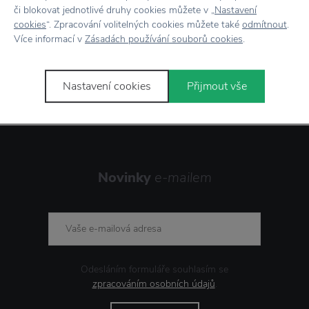
či blokovat jednotlivé druhy cookies můžete v „
Nastavení
Vrácení zboží
do 30 dnů
cookies
“. Zpracování volitelných cookies můžete také
odmítnout
.
Více informací v
Zásadách používání souborů cookies
.
7500+ produktů
na výběr
Showroom
ve Zlíně
Nastavení cookies
Přijmout vše
Novinky
e-mailem
Odesláním formuláře souhlasím se
zpracováním osobních údajů
.