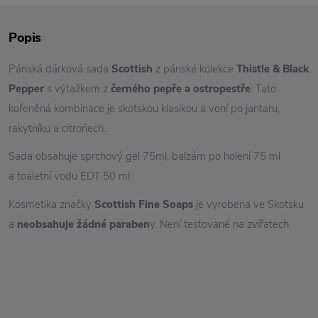
Popis
Pánská dárková sada
Scottish
z pánské kolekce
Thistle & Black
Pepper
s výtažkem z
černého pepře a ostropestře
. Tato
kořeněná kombinace je skotskou klasikou a voní po jantaru,
rakytníku a citrońech.
Sada obsahuje sprchový gel 75ml, balzám po holení 75 ml
a toaletní vodu EDT 50 ml.
Kosmetika značky
Scottish Fine Soaps
je vyrobena ve Skotsku
a
neobsahuje žádné paraben
y. Není testované na zvířatech.