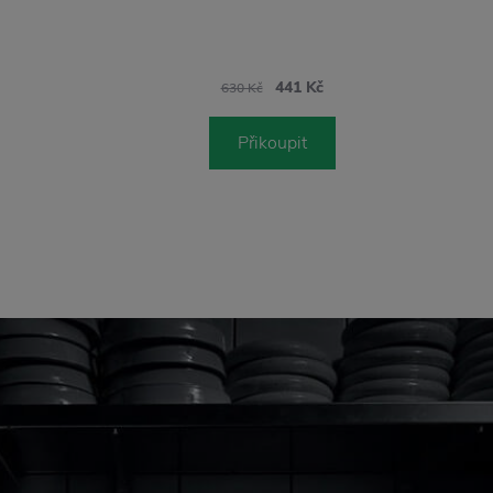
441 Kč
630 Kč
Přikoupit