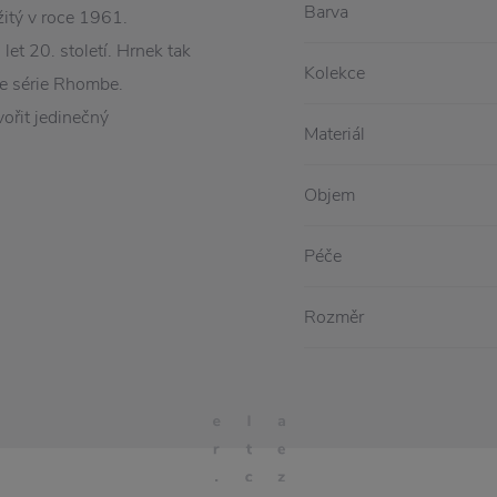
Barva
žitý v roce 1961.
let 20. století. Hrnek tak
Kolekce
e série Rhombe.
vořit jedinečný
Materiál
Objem
Péče
Rozměr