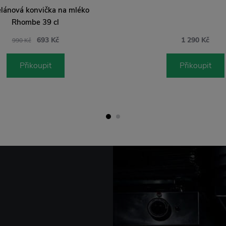
elánová konvička na mléko
Rhombe 39 cl
693 Kč
1 290 Kč
990 Kč
Přikoupit
Přikoupit