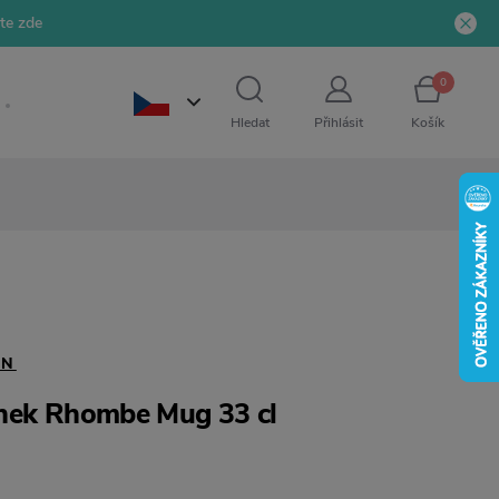
jte zde
0
Hledat
Přihlásit
Košík
EN
rnek Rhombe Mug 33 cl