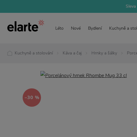
Sleva 
Léto
Nové
Bydlení
Kuchyně a sto
Kuchyně a stolování
Káva a čaj
Hrnky a šálky
Porc
−30 %