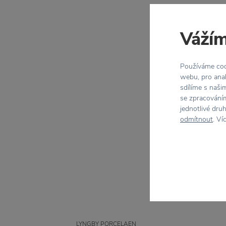
Vážím
Používáme cook
webu, pro anal
sdílíme s naši
se zpracováním
−30 
jednotlivé dru
odmítnout
. Ví
LYNGBY PORCELAEN