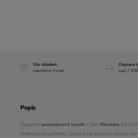
Vše skladem,
Doprava 
odesíláme ihned
nad 2 000
Popis
Elegantní
porcelánový hrnek
z řady
Rhombe
má tradi
drobnými kosočtverci. Získává tak klasický vzhled, který