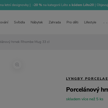
na letní designovky |
-20 %
na kategorii Léto
s kódem Léto20
| Objevu
lování
Svítidla
Nábytek
Zahrada
Pro děti
Lifestyle
elánový hrnek Rhombe Mug 33 cl
LYNGBY PORCELA
Porcelánový h
skladem více než 5 ks