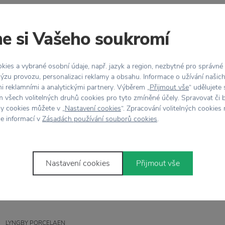
e si Vašeho soukromí
Stojí za
pozornost
ies a vybrané osobní údaje, např. jazyk a region, nezbytné pro správné
ýzu provozu, personalizaci reklamy a obsahu. Informace o užívání našic
mi reklamními a analytickými partnery. Výběrem „
Přijmout vše
“ udělujete
 všech volitelných druhů cookies pro tyto zmíněné účely. Spravovat či 
%
hy cookies můžete v „
Nastavení cookies
“. Zpracování volitelných cookies
ce informací v
Zásadách používání souborů cookies
.
LYNGBY PORCELAEN
Porcelánový hrnek Rhombe
set 2 ks
Nastavení cookies
Přijmout vše
LYNGBY PORCELAEN