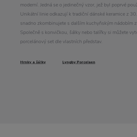
moderní. Jedná se o jedinečný vzor, jež byl poprvé pou
Unikátní linie odkazují k tradiční dánské keramice z 30. 
snadno zkombinujete s dalším kuchyňským nádobím z
Společně s konvičkou, šálky nebo talířky si můžete vyt
porcelánový set dle vlastních představ.
Hrnky a šálky
Lyngby Porcelaen