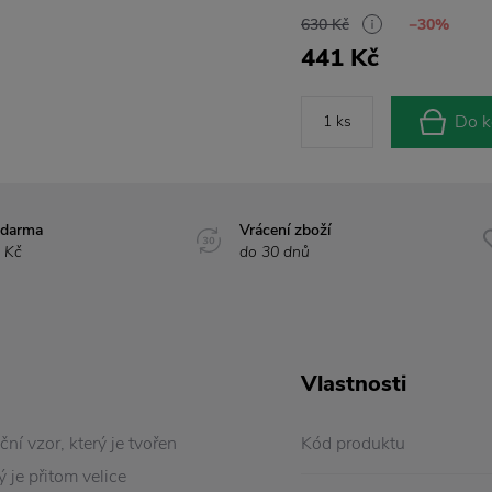
630 Kč
−30%
441 Kč
Do k
zdarma
Vrácení zboží
 Kč
do 30 dnů
Vlastnosti
ční vzor, který je tvořen
Kód produktu
 je přitom velice