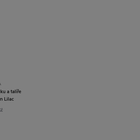
A
ku a talíře
 Lilac
Kč