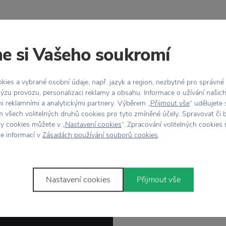
e si Vašeho soukromí
lňky pro ženy Arabia
 vždy vybírat s citem a láskou. Slaví vaše maminka, sestra, bab
ies a vybrané osobní údaje, např. jazyk a region, nezbytné pro správné
ýzu provozu, personalizaci reklamy a obsahu. Informace o užívání našic
 významnou životní událost? Tak jí udělejte radost krásným dárke
mi reklamními a analytickými partnery. Výběrem „
Přijmout vše
“ udělujete
moc vám na ní záleží. Protože dárek věnovaný od srdce toho pro
 všech volitelných druhů cookies pro tyto zmíněné účely. Spravovat či 
orii najdete bohatou inspiraci a širokou škálu tipů na jedinečné d
hy cookies můžete v „
Nastavení cookies
“. Zpracování volitelných cookies
ce informací v
Zásadách používání souborů cookies
.
Nastavení cookies
Přijmout vše