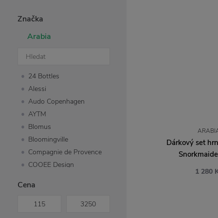
Značka
Arabia
24 Bottles
Alessi
Audo Copenhagen
AYTM
Blomus
ARABI
Bloomingville
Dárkový set hrn
Compagnie de Provence
Snorkmaiden
COOEE Design
1 280 
Design House
Cena
Stockholm
Design Letters
Eva Solo