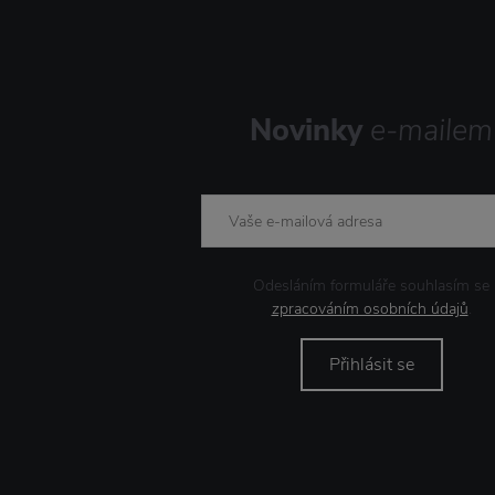
Rosendahl
Skandinavisk
Stelton
Storefactory Scandinavia
Novinky
e-mailem
The Organic Company
Tranquillo
Umbra
Wild and Wolf
XLBoom
Odesláním formuláře souhlasím se
zpracováním osobních údajů
.
Přihlásit se