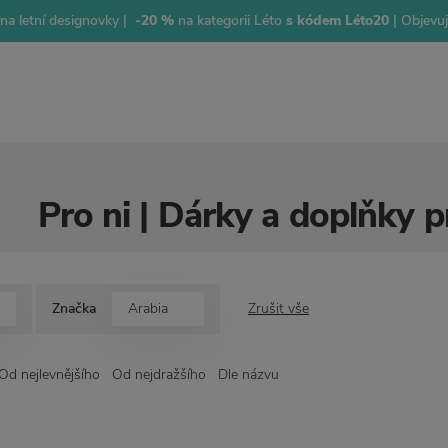
na letní designovky |
-20 %
na kategorii Léto
s kódem Léto20
| Objevu
Pro ni | Dárky a doplňky 
Značka
Arabia
Zrušit vše
Od nejlevnějšího
Od nejdražšího
Dle názvu