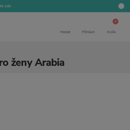
jte zde
0
Hledat
Přihlásit
Košík
pro ženy Arabia