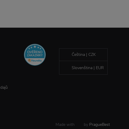
Čeština | CZK
Slovenština | EUR
údajů
Made with
by
PragueBest