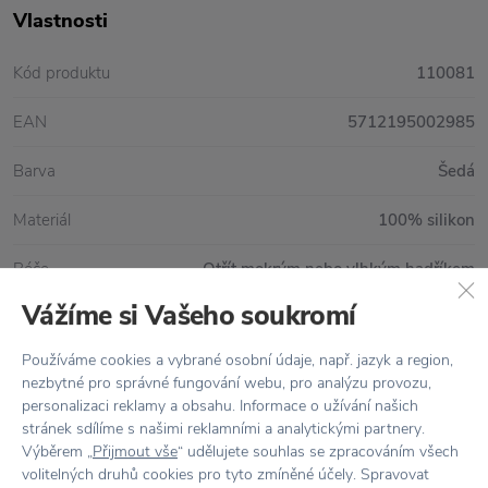
Vlastnosti
Kód produktu
110081
EAN
5712195002985
Barva
Šedá
Materiál
100% silikon
Péče
Otřít mokrým nebo vlhkým hadříkem
Vážíme si Vašeho soukromí
Rozměr
Ø39 cm, tloušťka 0,15 cm
Používáme cookies a vybrané osobní údaje, např. jazyk a region,
nezbytné pro správné fungování webu, pro analýzu provozu,
personalizaci reklamy a obsahu. Informace o užívání našich
Vše skladem,
odesíláme ihned
stránek sdílíme s našimi reklamními a analytickými partnery.
Výběrem „
Přijmout vše
“ udělujete souhlas se zpracováním všech
Doprava zdarma
nad 2 000 Kč
volitelných druhů cookies pro tyto zmíněné účely. Spravovat