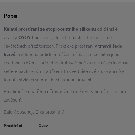
Popis
Kulaté prostírání ze stoprocentního
silikonu
od dánské
značky
OYOY
bude vaší jídelní tabuli slušet při všedních
i svátečních příležitostech. Praktické prostírání
v tmavě šedé
barvě
je zdobeno potiskem bílých teček. Jistě oceníte i jeho
snadnou údržbu – případné drobky či nečistoty z něj jednoduše
setřete navlhčeným hadříkem. Pozvedněte své stolování díky
tomuto stylovému prostírání na jinou úroveň!
Prostírání je opatřeno děrovaným kroužkem v horním rohu pro
zavěšení.
Balení obsahuje 2 ks prostírání.
Prostírání
Oyoy