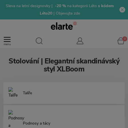
Sleva na letní designovky |
-20 %
na kategorii Léto
s kódem
Léto20
| Objevujte zde
0
menu
Stolování | Elegantní skandinávský
styl XLBoom
Talíře
Podnosy a tácy