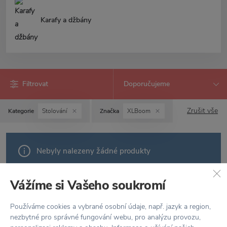
Karafy a džbány
Filtrovat
Zrušit vše
Kategorie
Stolování
Značka
XLBoom
Nebyly nalezeny žádné produkty
Vážíme si Vašeho soukromí
Používáme cookies a vybrané osobní údaje, např. jazyk a region,
nezbytné pro správné fungování webu, pro analýzu provozu,