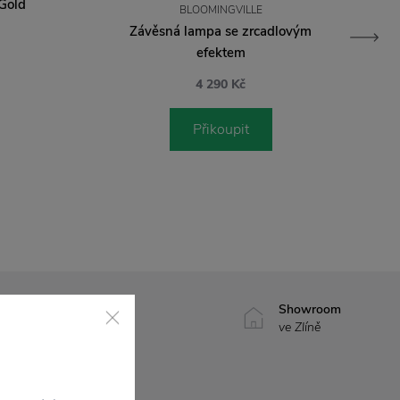
Gold
BLOOMINGVILLE
Závěsná lampa se zrcadlovým
efektem
4 290 Kč
Přikoupit
7500+ produktů
Showroom
na výběr
ve Zlíně