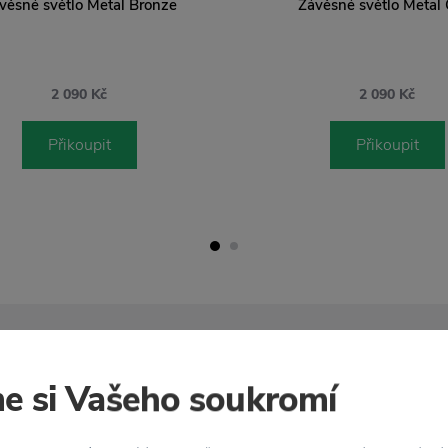
věsné světlo Metal Bronze
Závěsné světlo Metal 
2 090 Kč
2 090 Kč
Přikoupit
Přikoupit
zdarma
Vrácení zboží
 Kč
do 30 dnů
e si Vašeho soukromí