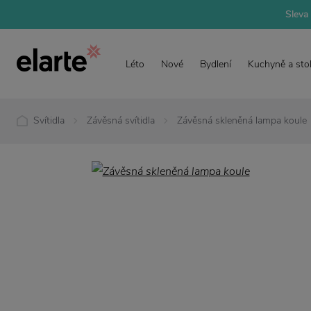
Sleva 
Léto
Nové
Bydlení
Kuchyně a sto
Svítidla
Závěsná svítidla
Závěsná skleněná lampa koule