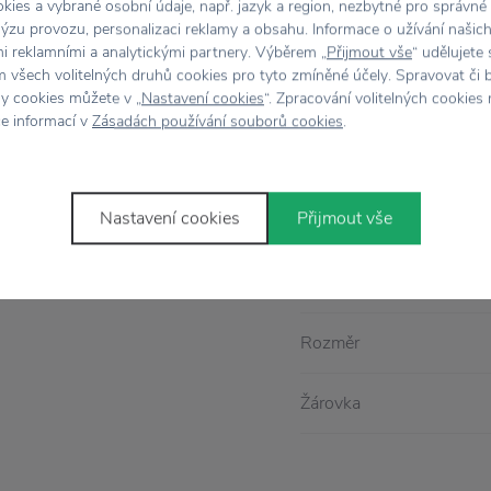
ies a vybrané osobní údaje, např. jazyk a region, nezbytné pro správné
ýzu provozu, personalizaci reklamy a obsahu. Informace o užívání našic
Vlastnosti
mi reklamními a analytickými partnery. Výběrem „
Přijmout vše
“ udělujete
 všech volitelných druhů cookies pro tyto zmíněné účely. Spravovat či 
hy cookies můžete v „
Nastavení cookies
“. Zpracování volitelných cookies
pevněná v mosazném těle
Kód produktu
ce informací v
Zásadách používání souborů cookies
.
dle vašich potřeb
Balení
éru, ale originální náladu
designu s patinou
Nastavení cookies
Přijmout vše
Barva
íkem.
Materiál
Rozměr
Žárovka