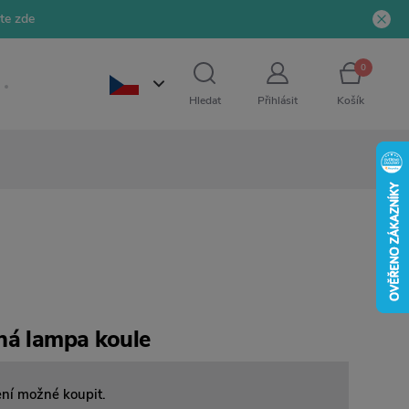
jte zde
0
Hledat
Přihlásit
Košík
ná lampa koule
ení možné koupit.