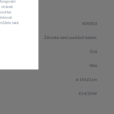
 fungování
h stránek
 souhlas
blokovat
 můžete také
405003
Žárovka není součástí balení.
Čirá
Sklo
ø 15x21cm
E14/25W