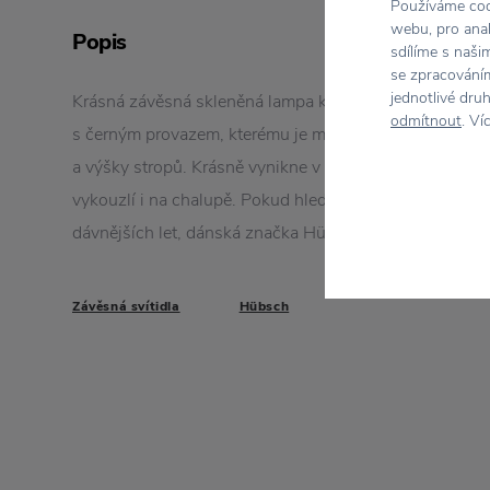
Používáme cook
webu, pro anal
Popis
sdílíme s naši
se zpracováním
jednotlivé dru
Krásná závěsná skleněná lampa kulatého designu je u
odmítnout
. Ví
s černým provazem, kterému je možné délku upravit po
a výšky stropů. Krásně vynikne v minimalistickém interi
vykouzlí i na chalupě. Pokud hledáte stylový doplněk 
dávnějších let, dánská značka Hübsch je vám pomocn
Závěsná svítidla
Hübsch