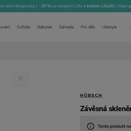
na letní designovky |
-20 %
na kategorii Léto
s kódem Léto20
| Objevu
lování
Svítidla
Nábytek
Zahrada
Pro děti
Lifestyle
HÜBSCH
Závěsná skleně
Tento produkt n