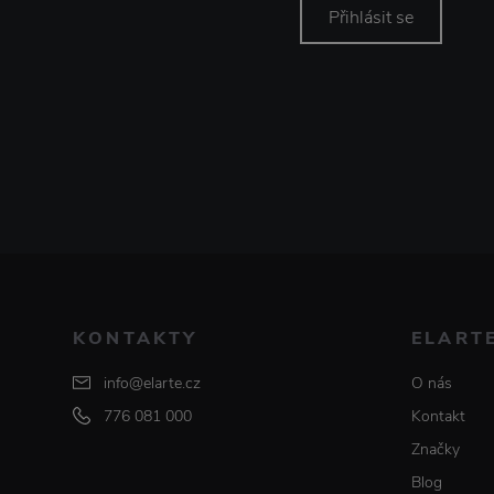
Přihlásit se
KONTAKTY
ELART
info@elarte.cz
O nás
776 081 000
Kontakt
Značky
Blog