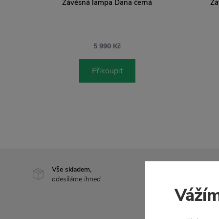
Závěsná lampa Dana černá
Zá
5 990 Kč
Přikoupit
Vše skladem,
Doprava 
odesíláme ihned
nad 2 000
Vážím