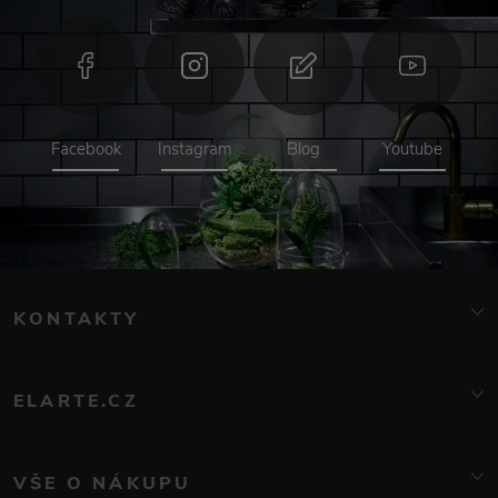
Facebook
Instagram
Blog
Youtube
KONTAKTY
info@elarte.cz
776 081 000
ELARTE.CZ
O nás
Kontakt
VŠE O NÁKUPU