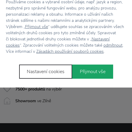
Barva
Zlatá
Používáme cookies a vybrané osobní údaje, např. jazyk a region,
nezbytné pro správné fungování webu, pro analýzu provozu,
Materiál
Aluminium
personalizaci reklamy a obsahu. Informace o užívání našich
stránek sdílíme s našimi reklamními a analytickými partnery.
Výběrem „
Přijmout vše
“ udělujete souhlas se zpracováním všech
Rozměr
Ø5 cm
volitelných druhů cookies pro tyto zmíněné účely. Spravovat
či blokovat jednotlivé druhy cookies můžete v „
Nastavení
cookies
“. Zpracování volitelných cookies můžete také
odmítnout
.
Více informací v
Zásadách používání souborů cookies
.
Vše skladem,
odesíláme ihned
Doprava zdarma
nad 2 000 Kč
Nastavení cookies
Přijmout vše
Vrácení zboží
do 30 dnů
7500+ produktů
na výběr
Showroom
ve Zlíně