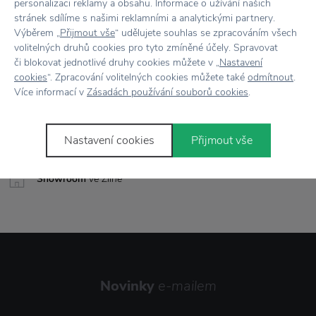
Rozměr
Š: 2,5 cm x V: 5,5 cm x D: 50 cm
personalizaci reklamy a obsahu. Informace o užívání našich
stránek sdílíme s našimi reklamními a analytickými partnery.
Výběrem „
Přijmout vše
“ udělujete souhlas se zpracováním všech
volitelných druhů cookies pro tyto zmíněné účely. Spravovat
či blokovat jednotlivé druhy cookies můžete v „
Nastavení
Vše skladem,
odesíláme ihned
cookies
“. Zpracování volitelných cookies můžete také
odmítnout
.
Více informací v
Zásadách používání souborů cookies
.
Doprava zdarma
nad 2 000 Kč
Vrácení zboží
do 30 dnů
Nastavení cookies
Přijmout vše
7500+ produktů
na výběr
Showroom
ve Zlíně
Novinky
e-mailem