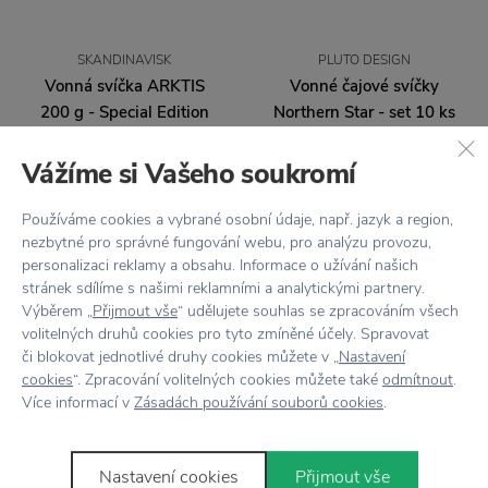
SKANDINAVISK
PLUTO DESIGN
Vonná svíčka ARKTIS
Vonné čajové svíčky
200 g - Special Edition
Northern Star - set 10 ks
1 179 Kč
225 Kč
Vážíme si Vašeho soukromí
Používáme cookies a vybrané osobní údaje, např. jazyk a region,
nezbytné pro správné fungování webu, pro analýzu provozu,
personalizaci reklamy a obsahu. Informace o užívání našich
stránek sdílíme s našimi reklamními a analytickými partnery.
Výběrem „
Přijmout vše
“ udělujete souhlas se zpracováním všech
volitelných druhů cookies pro tyto zmíněné účely. Spravovat
či blokovat jednotlivé druhy cookies můžete v „
Nastavení
cookies
“. Zpracování volitelných cookies můžete také
odmítnout
.
Více informací v
Zásadách používání souborů cookies
.
SKANDINAVISK
SKANDINAVISK
Dárková sada vonných
Vonná svíčka OY 200 g
Nastavení cookies
Přijmout vše