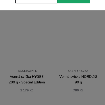
svíček Yuletide - set 2 ks
1 179 Kč
1 269 Kč
SKANDINAVISK
SKANDINAVISK
Vonná svíčka HYGGE
Vonná svíčka NORDLYS
200 g - Special Edition
90 g
1 179 Kč
780 Kč