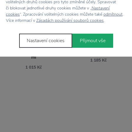
volitelných druhů cookies pro tyto zmíněné účely. Spravovat
či blokovat jednotlivé druhy cookies můžete v „
Nastavení
cookies
“. Zpracování volitelných cookies můžete také
odmítnout
.
Více informací v
Zásadách používání souborů cookies
.
STRÖMSHAGA
BLOOMINGVILLE
Nastavení cookies
Přijmout vše
Keramická čajová
Čajová konvička Bea
konvička Viola Leaf 750
Nature 1,2 l
ml
1 185 Kč
1 015 Kč