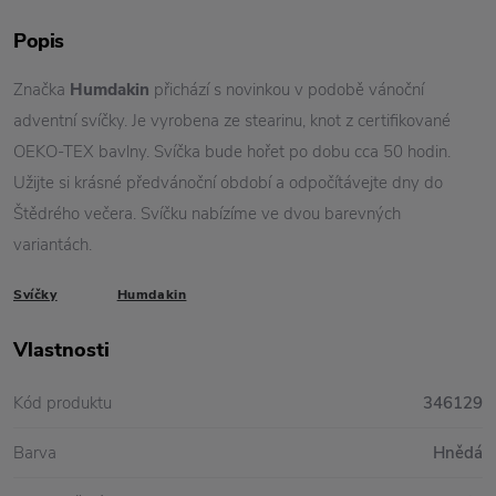
Popis
Značka
Humdakin
přichází s novinkou v podobě vánoční
adventní svíčky. Je vyrobena ze stearinu, knot z certifikované
OEKO-TEX bavlny. Svíčka bude hořet po dobu cca 50 hodin.
Užijte si krásné předvánoční období a odpočítávejte dny do
Štědrého večera. Svíčku nabízíme ve dvou barevných
variantách.
Svíčky
Humdakin
Vlastnosti
Kód produktu
346129
Barva
Hnědá