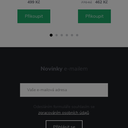
499 Kč
462 Kč
770 Kč
Přikoupit
Přikoupit
Novinky
e-mailem
Odesláním formuláře souhlasím se
zpracováním osobních údajů
.
Přihlásit se