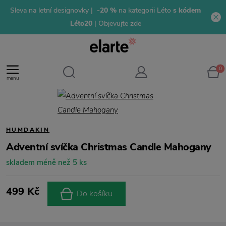
Sleva na letní designovky |
-20 %
na kategorii Léto
s kódem
Léto20
| Objevujte zde
0
menu
HUMDAKIN
Adventní svíčka Christmas Candle Mahogany
skladem méně než 5 ks
499 Kč
Do košíku