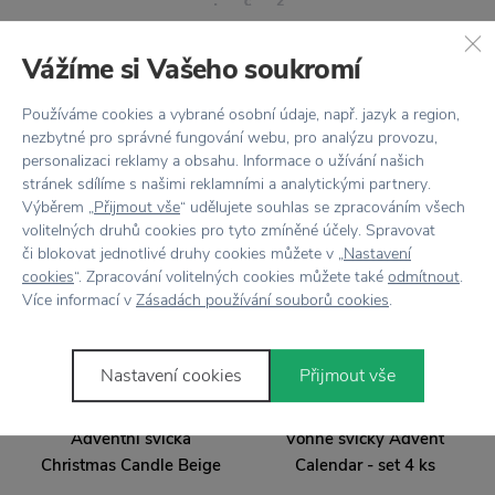
Vážíme si Vašeho soukromí
Stojí za
pozornost
Používáme cookies a vybrané osobní údaje, např. jazyk a region,
nezbytné pro správné fungování webu, pro analýzu provozu,
personalizaci reklamy a obsahu. Informace o užívání našich
stránek sdílíme s našimi reklamními a analytickými partnery.
Výběrem „
Přijmout vše
“ udělujete souhlas se zpracováním všech
−40 %
volitelných druhů cookies pro tyto zmíněné účely. Spravovat
či blokovat jednotlivé druhy cookies můžete v „
Nastavení
cookies
“. Zpracování volitelných cookies můžete také
odmítnout
.
Více informací v
Zásadách používání souborů cookies
.
Nastavení cookies
Přijmout vše
HUMDAKIN
HUMDAKIN
Adventní svíčka
Vonné svíčky Advent
Christmas Candle Beige
Calendar - set 4 ks