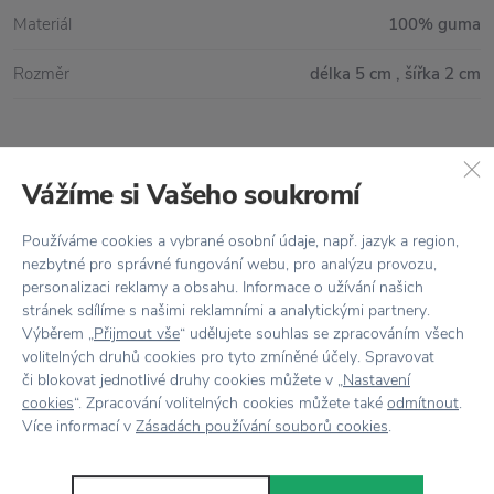
Materiál
100% guma
Rozměr
délka 5 cm , šířka 2 cm
Vše skladem,
odesíláme ihned
Vážíme si Vašeho soukromí
Doprava zdarma
nad 2 000 Kč
Používáme cookies a vybrané osobní údaje, např. jazyk a region,
Vrácení zboží
do 30 dnů
nezbytné pro správné fungování webu, pro analýzu provozu,
personalizaci reklamy a obsahu. Informace o užívání našich
7500+ produktů
na výběr
stránek sdílíme s našimi reklamními a analytickými partnery.
Výběrem „
Přijmout vše
“ udělujete souhlas se zpracováním všech
Showroom
ve Zlíně
volitelných druhů cookies pro tyto zmíněné účely. Spravovat
či blokovat jednotlivé druhy cookies můžete v „
Nastavení
cookies
“. Zpracování volitelných cookies můžete také
odmítnout
.
Více informací v
Zásadách používání souborů cookies
.